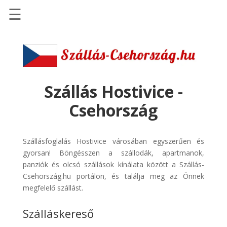
☰
Főoldal
Szállások
-
Szállásinfo.eu
Szállás Hostivice -
Repülőjegy
Csehország
pénzvisszatérítéssel
Autóbérlés
Szállásfoglalás Hostivice városában egyszerűen és
-
gyorsan! Böngésszen a szállodák, apartmanok,
Discover
panziók és olcsó szállások kínálata között a Szállás-
Cars
Csehország.hu portálon, és találja meg az Önnek
Transzfer
megfelelő szállást.
-
Szálláskereső
Kiwi
Taxi