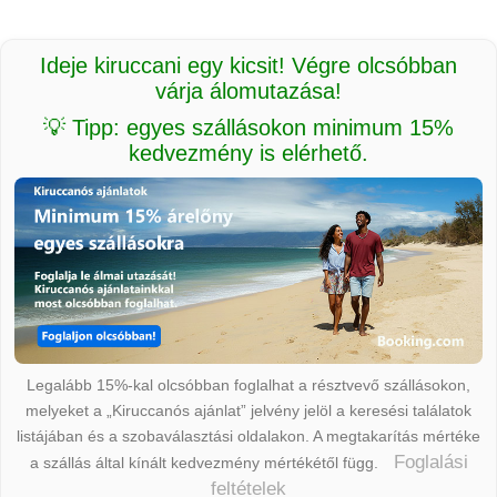
Ideje kiruccani egy kicsit! Végre olcsóbban
várja álomutazása!
💡 Tipp: egyes szállásokon minimum 15%
kedvezmény is elérhető.
Legalább 15%-kal olcsóbban foglalhat a résztvevő szállásokon,
melyeket a „Kiruccanós ajánlat” jelvény jelöl a keresési találatok
listájában és a szobaválasztási oldalakon. A megtakarítás mértéke
Foglalási
a szállás által kínált kedvezmény mértékétől függ.
feltételek