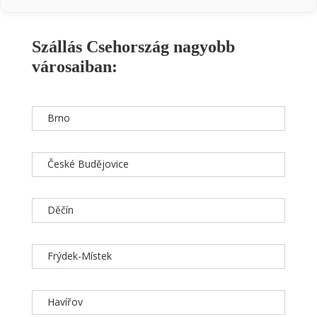
Szállás Csehország nagyobb
városaiban:
Brno
České Budějovice
Děčín
Frýdek-Místek
Havířov