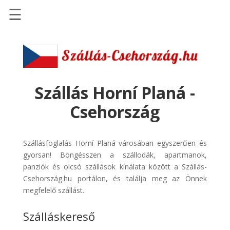
☰
Főoldal
Szállások
-
Szállásinfo.eu
Szállás Horní Planá -
Repülőjegy
Csehország
pénzvisszatérítéssel
Autóbérlés
Szállásfoglalás Horní Planá városában egyszerűen és
-
gyorsan! Böngésszen a szállodák, apartmanok,
Discover
panziók és olcsó szállások kínálata között a Szállás-
Cars
Csehország.hu portálon, és találja meg az Önnek
Transzfer
megfelelő szállást.
-
Szálláskereső
Kiwi
Taxi