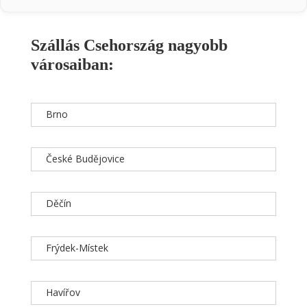
Szállás Csehország nagyobb
városaiban:
Brno
České Budějovice
Děčín
Frýdek-Místek
Havířov