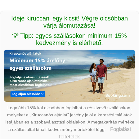
Ideje kiruccani egy kicsit! Végre olcsóbban
várja álomutazása!
💡 Tipp: egyes szállásokon minimum 15%
kedvezmény is elérhető.
Legalább 15%-kal olcsóbban foglalhat a résztvevő szállásokon,
melyeket a „Kiruccanós ajánlat” jelvény jelöl a keresési találatok
listájában és a szobaválasztási oldalakon. A megtakarítás mértéke
Foglalási
a szállás által kínált kedvezmény mértékétől függ.
feltételek