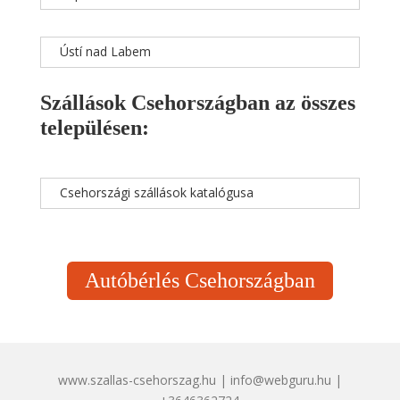
Ústí nad Labem
Szállások Csehországban az összes
településen:
Csehországi szállások katalógusa
Autóbérlés Csehországban
www.szallas-csehorszag.hu | info@webguru.hu |