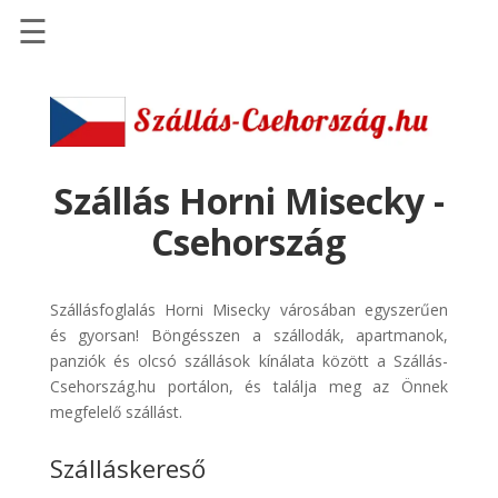
☰
Főoldal
Szállások
-
Szállásinfo.eu
Szállás Horni Misecky -
Repülőjegy
Csehország
pénzvisszatérítéssel
Autóbérlés
Szállásfoglalás Horni Misecky városában egyszerűen
-
és gyorsan! Böngésszen a szállodák, apartmanok,
Discover
panziók és olcsó szállások kínálata között a Szállás-
Cars
Csehország.hu portálon, és találja meg az Önnek
Transzfer
megfelelő szállást.
-
Szálláskereső
Kiwi
Taxi