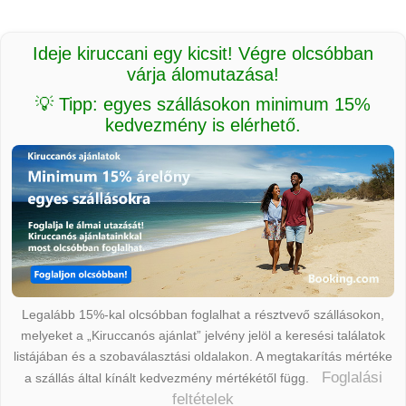
Ideje kiruccani egy kicsit! Végre olcsóbban
várja álomutazása!
💡 Tipp: egyes szállásokon minimum 15%
kedvezmény is elérhető.
Legalább 15%-kal olcsóbban foglalhat a résztvevő szállásokon,
melyeket a „Kiruccanós ajánlat” jelvény jelöl a keresési találatok
listájában és a szobaválasztási oldalakon. A megtakarítás mértéke
Foglalási
a szállás által kínált kedvezmény mértékétől függ.
feltételek