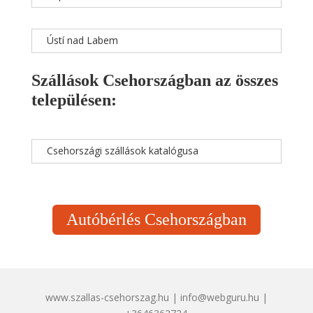
Ústí nad Labem
Szállások Csehországban az összes
településen:
Csehországi szállások katalógusa
Autóbérlés Csehországban
www.szallas-csehorszag.hu | info@webguru.hu |