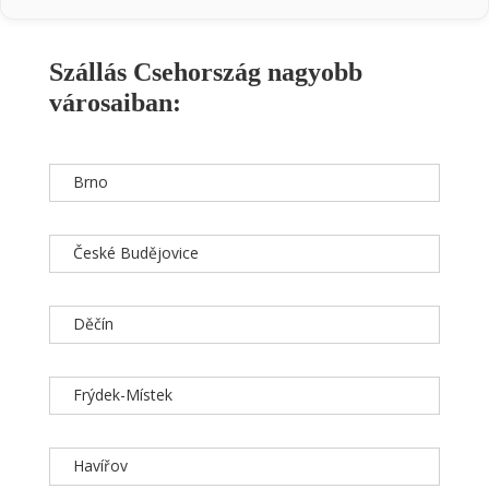
Szállás Csehország nagyobb
városaiban:
Brno
České Budějovice
Děčín
Frýdek-Místek
Havířov