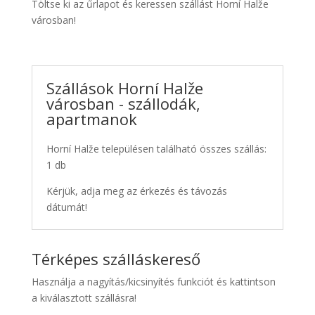
Töltse ki az űrlapot és keressen szállást Horní Halže
városban!
Szállások Horní Halže
városban - szállodák,
apartmanok
Horní Halže településen található összes szállás:
1 db
Kérjük, adja meg az érkezés és távozás
dátumát!
Térképes szálláskereső
Használja a nagyítás/kicsinyítés funkciót és kattintson
a kiválasztott szállásra!