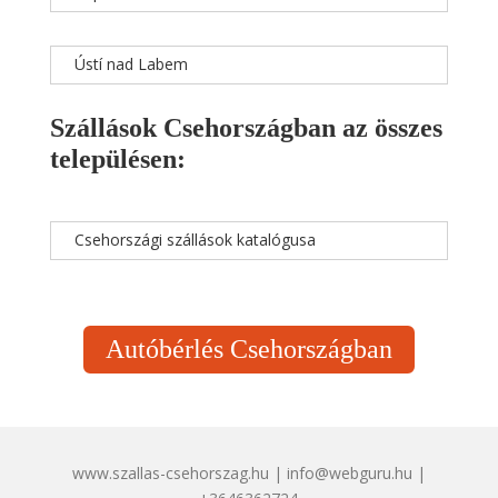
Ústí nad Labem
Szállások Csehországban az összes
településen:
Csehországi szállások katalógusa
Autóbérlés Csehországban
www.szallas-csehorszag.hu | info@webguru.hu |