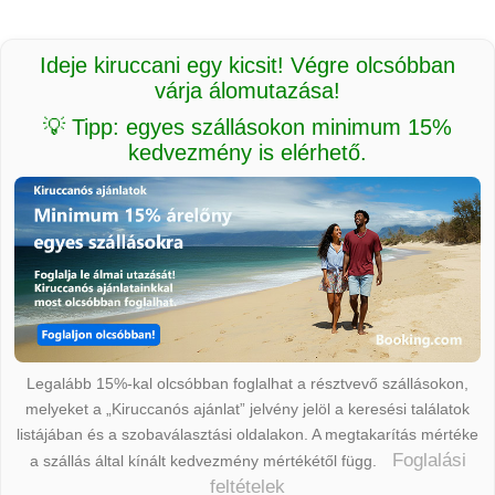
Ideje kiruccani egy kicsit! Végre olcsóbban
várja álomutazása!
💡 Tipp: egyes szállásokon minimum 15%
kedvezmény is elérhető.
Legalább 15%-kal olcsóbban foglalhat a résztvevő szállásokon,
melyeket a „Kiruccanós ajánlat” jelvény jelöl a keresési találatok
listájában és a szobaválasztási oldalakon. A megtakarítás mértéke
Foglalási
a szállás által kínált kedvezmény mértékétől függ.
feltételek