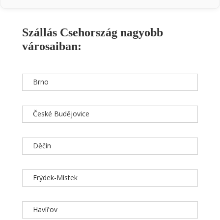
Szállás Csehország nagyobb
városaiban:
Brno
České Budějovice
Děčín
Frýdek-Místek
Havířov