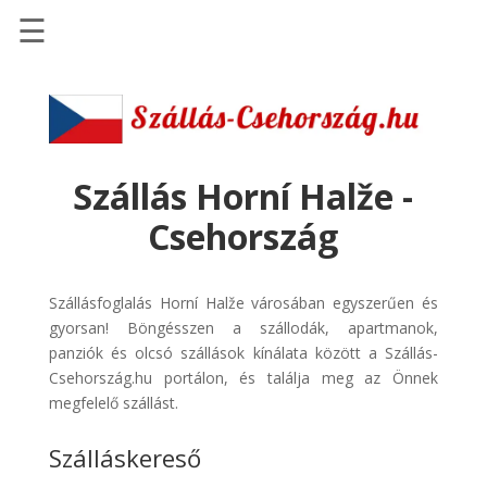
☰
Főoldal
Szállások
-
Szállásinfo.eu
Szállás Horní Halže -
Repülőjegy
Csehország
pénzvisszatérítéssel
Autóbérlés
Szállásfoglalás Horní Halže városában egyszerűen és
-
gyorsan! Böngésszen a szállodák, apartmanok,
Discover
panziók és olcsó szállások kínálata között a Szállás-
Cars
Csehország.hu portálon, és találja meg az Önnek
Transzfer
megfelelő szállást.
-
Szálláskereső
Kiwi
Taxi