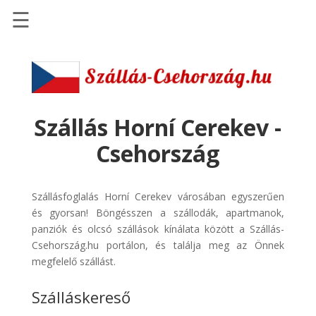
☰
Főoldal
Szállások
-
Szállásinfo.eu
Szállás Horní Cerekev -
Repülőjegy
Csehország
pénzvisszatérítéssel
Autóbérlés
Szállásfoglalás Horní Cerekev városában egyszerűen
-
és gyorsan! Böngésszen a szállodák, apartmanok,
Discover
panziók és olcsó szállások kínálata között a Szállás-
Cars
Csehország.hu portálon, és találja meg az Önnek
Transzfer
megfelelő szállást.
-
Szálláskereső
Kiwi
Taxi