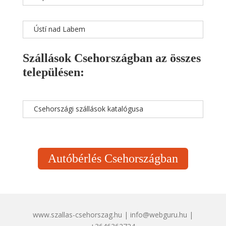
Ústí nad Labem
Szállások Csehországban az összes
településen:
Csehországi szállások katalógusa
Autóbérlés Csehországban
www.szallas-csehorszag.hu | info@webguru.hu |