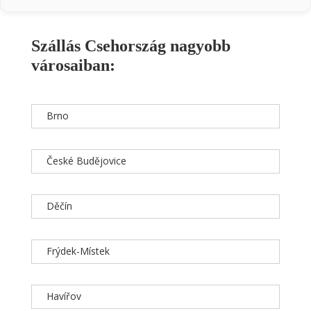
Szállás Csehország nagyobb
városaiban:
Brno
České Budějovice
Děčín
Frýdek-Místek
Havířov