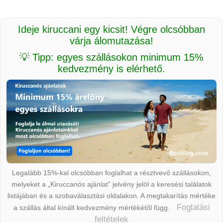
Ideje kiruccani egy kicsit! Végre olcsóbban
várja álomutazása!
💡 Tipp: egyes szállásokon minimum 15%
kedvezmény is elérhető.
Legalább 15%-kal olcsóbban foglalhat a résztvevő szállásokon,
melyeket a „Kiruccanós ajánlat” jelvény jelöl a keresési találatok
listájában és a szobaválasztási oldalakon. A megtakarítás mértéke
Foglalási
a szállás által kínált kedvezmény mértékétől függ.
feltételek