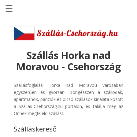
☰
Főoldal
Szállások
-
Szállásinfo.eu
Szállás Horka nad
Repülőjegy
Moravou - Csehország
pénzvisszatérítéssel
Autóbérlés
Szállásfoglalás Horka nad Moravou városában
-
egyszerűen és gyorsan! Böngésszen a szállodák,
Discover
apartmanok, panziók és olcsó szállások kínálata között
Cars
a Szállás-Csehország.hu portálon, és találja meg az
Transzfer
Önnek megfelelő szállást.
-
Szálláskereső
Kiwi
Taxi