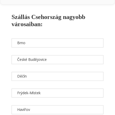
Szállás Csehország nagyobb
városaiban:
Brno
České Budějovice
Děčín
Frýdek-Místek
Havířov