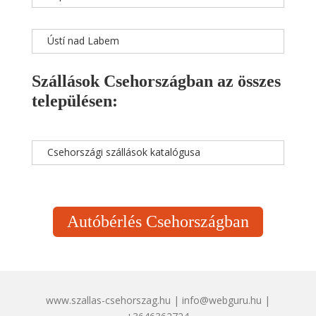
Ústí nad Labem
Szállások Csehországban az összes
településen:
Csehországi szállások katalógusa
Autóbérlés Csehországban
www.szallas-csehorszag.hu | info@webguru.hu |