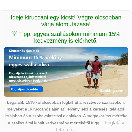
Ideje kiruccani egy kicsit! Végre olcsóbban
várja álomutazása!
💡 Tipp: egyes szállásokon minimum 15%
kedvezmény is elérhető.
Legalább 15%-kal olcsóbban foglalhat a résztvevő szállásokon,
melyeket a „Kiruccanós ajánlat” jelvény jelöl a keresési találatok
listájában és a szobaválasztási oldalakon. A megtakarítás mértéke
Foglalási
a szállás által kínált kedvezmény mértékétől függ.
feltételek