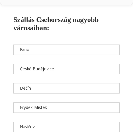
Szállás Csehország nagyobb
városaiban:
Brno
České Budějovice
Děčín
Frýdek-Místek
Havířov