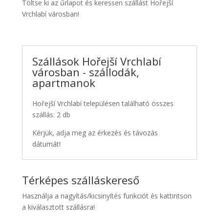
Töltse ki az űrlapot és keressen szállást Hořejší
Vrchlabí városban!
Szállások Hořejší Vrchlabí
városban - szállodák,
apartmanok
Hořejší Vrchlabí településen található összes
szállás: 2 db
Kérjük, adja meg az érkezés és távozás
dátumát!
Térképes szálláskereső
Használja a nagyítás/kicsinyítés funkciót és kattintson
a kiválasztott szállásra!