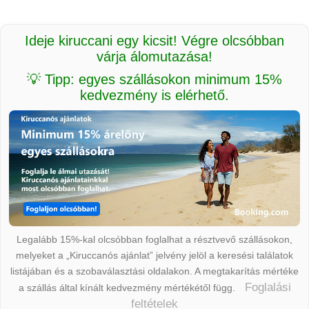
Ideje kiruccani egy kicsit! Végre olcsóbban
várja álomutazása!
💡 Tipp: egyes szállásokon minimum 15%
kedvezmény is elérhető.
Legalább 15%-kal olcsóbban foglalhat a résztvevő szállásokon,
melyeket a „Kiruccanós ajánlat” jelvény jelöl a keresési találatok
listájában és a szobaválasztási oldalakon. A megtakarítás mértéke
Foglalási
a szállás által kínált kedvezmény mértékétől függ.
feltételek