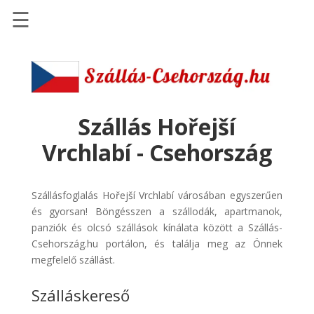
☰
Főoldal
Szállások
-
Szállásinfo.eu
Szállás Hořejší
Repülőjegy
Vrchlabí - Csehország
pénzvisszatérítéssel
Autóbérlés
Szállásfoglalás Hořejší Vrchlabí városában egyszerűen
-
és gyorsan! Böngésszen a szállodák, apartmanok,
Discover
panziók és olcsó szállások kínálata között a Szállás-
Cars
Csehország.hu portálon, és találja meg az Önnek
Transzfer
megfelelő szállást.
-
Szálláskereső
Kiwi
Taxi