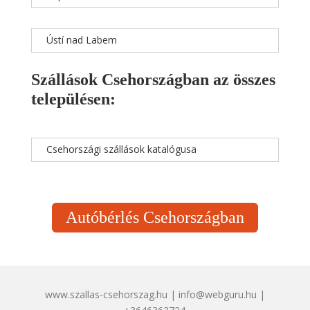
Ústí nad Labem
Szállások Csehországban az összes
településen:
Csehországi szállások katalógusa
Autóbérlés Csehországban
www.szallas-csehorszag.hu | info@webguru.hu |