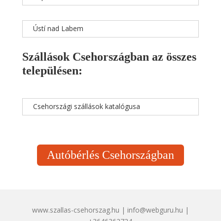
Ústí nad Labem
Szállások Csehországban az összes
településen:
Csehországi szállások katalógusa
Autóbérlés Csehországban
www.szallas-csehorszag.hu | info@webguru.hu |