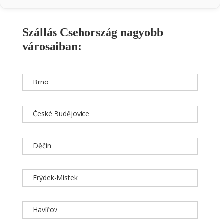
Szállás Csehország nagyobb
városaiban:
Brno
České Budějovice
Děčín
Frýdek-Místek
Havířov