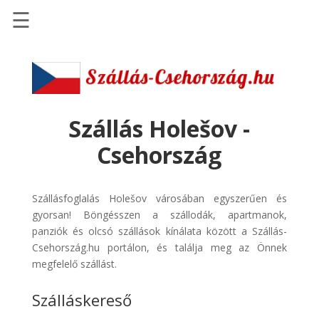
☰
Főoldal
Szállások
-
Szállásinfo.eu
Szállás Holešov -
Repülőjegy
Csehország
pénzvisszatérítéssel
Autóbérlés
Szállásfoglalás Holešov városában egyszerűen és
-
gyorsan! Böngésszen a szállodák, apartmanok,
Discover
panziók és olcsó szállások kínálata között a Szállás-
Cars
Csehország.hu portálon, és találja meg az Önnek
Transzfer
megfelelő szállást.
-
Szálláskereső
Kiwi
Taxi