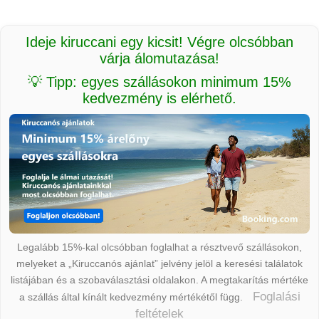
Ideje kiruccani egy kicsit! Végre olcsóbban
várja álomutazása!
💡 Tipp: egyes szállásokon minimum 15%
kedvezmény is elérhető.
Legalább 15%-kal olcsóbban foglalhat a résztvevő szállásokon,
melyeket a „Kiruccanós ajánlat” jelvény jelöl a keresési találatok
listájában és a szobaválasztási oldalakon. A megtakarítás mértéke
Foglalási
a szállás által kínált kedvezmény mértékétől függ.
feltételek