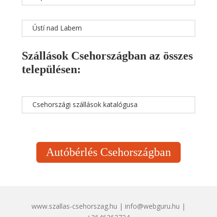
Ústí nad Labem
Szállások Csehországban az összes
településen:
Csehországi szállások katalógusa
Autóbérlés Csehországban
www.szallas-csehorszag.hu | info@webguru.hu |