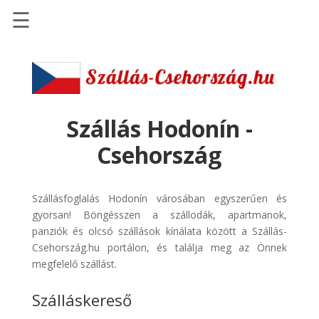
☰
Főoldal
Szállások
-
Szállásinfo.eu
Szállás Hodonín -
Repülőjegy
Csehország
pénzvisszatérítéssel
Autóbérlés
Szállásfoglalás Hodonín városában egyszerűen és
-
gyorsan! Böngésszen a szállodák, apartmanok,
Discover
panziók és olcsó szállások kínálata között a Szállás-
Cars
Csehország.hu portálon, és találja meg az Önnek
Transzfer
megfelelő szállást.
-
Szálláskereső
Kiwi
Taxi