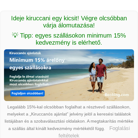
Ideje kiruccani egy kicsit! Végre olcsóbban
várja álomutazása!
💡 Tipp: egyes szállásokon minimum 15%
kedvezmény is elérhető.
Legalább 15%-kal olcsóbban foglalhat a résztvevő szállásokon,
melyeket a „Kiruccanós ajánlat” jelvény jelöl a keresési találatok
listájában és a szobaválasztási oldalakon. A megtakarítás mértéke
Foglalási
a szállás által kínált kedvezmény mértékétől függ.
feltételek