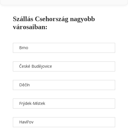
Szállás Csehország nagyobb
városaiban:
Brno
České Budějovice
Děčín
Frýdek-Místek
Havířov