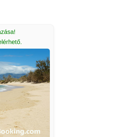
azása!
lérhető.