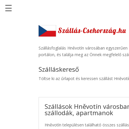
☰
Főoldal
Szállások
-
Szállásinfo.eu
Szállásfoglalás Hněvotín városában egyszerűen 
portálon, és találja meg az Önnek megfelelő szál
Repülőjegy
pénzvisszatérítéssel
Szálláskereső
Autóbérlés
Töltse ki az űrlapot és keressen szállást Hněvot
-
Discover
Cars
Szállások Hněvotín városban
Transzfer
szállodák, apartmanok
-
Kiwi
Hněvotín településen található összes szállás
Taxi