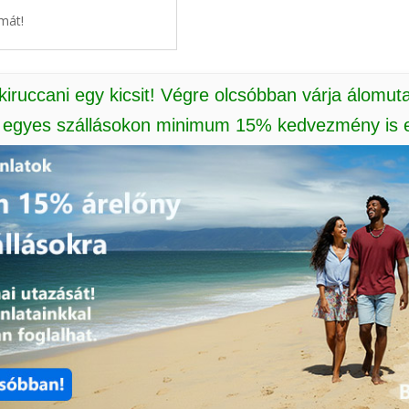
mát!
 kiruccani egy kicsit! Végre olcsóbban várja álomut
: egyes szállásokon minimum 15% kedvezmény is e