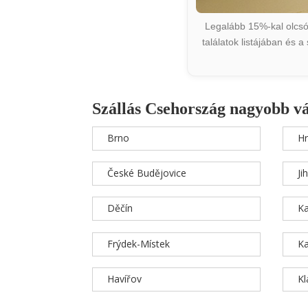
Legalább 15%-kal olcsób
találatok listájában és 
Szállás Csehország nagyobb v
Brno
Hr
České Budějovice
Ji
Děčín
Ka
Frýdek-Místek
Ka
Havířov
K