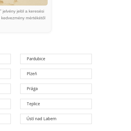
jelvény jelöl a keresési
ált kedvezmény mértékétől
Pardubice
Plzeň
Prága
Teplice
Ústí nad Labem