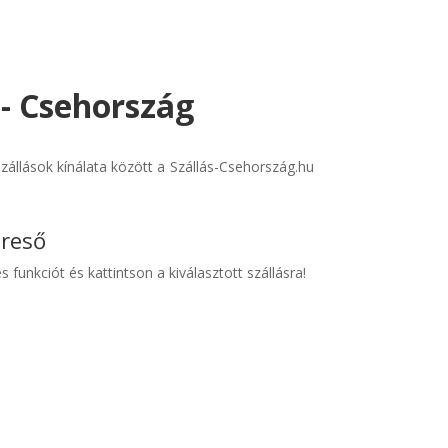
 - Csehország
állások kínálata között a Szállás-Csehország.hu
ereső
s funkciót és kattintson a kiválasztott szállásra!