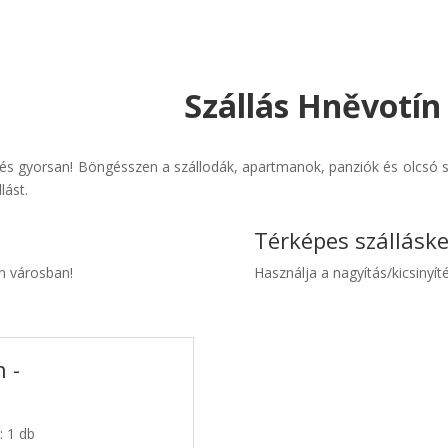
Szállás Hněvotín
és gyorsan! Böngésszen a szállodák, apartmanok, panziók és olcsó sz
lást.
Térképes szállásk
ín városban!
Használja a nagyítás/kicsinyíté
 -
: 1 db