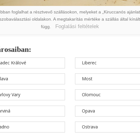
ban foglalhat a résztvevő szállásokon, melyeket a „Kiruccanós ajánlat” 
a szobaválasztási oldalakon. A megtakarítás mértéke a szállás által kín
Foglalási feltételek
függ.
árosaiban:
adec Králové
Liberec
hlava
Most
rlovy Vary
Olomouc
rviná
Opava
ladno
Ostrava