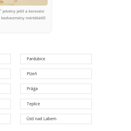
jelvény jelöl a keresési
ált kedvezmény mértékétől
Pardubice
Plzeň
Prága
Teplice
Ústí nad Labem