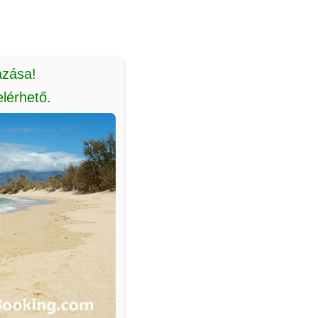
azása!
lérhető.