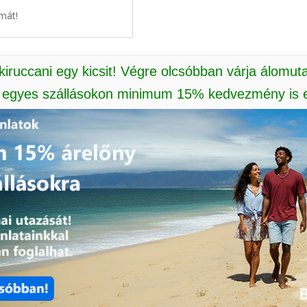
mát!
 kiruccani egy kicsit! Végre olcsóbban várja álomut
: egyes szállásokon minimum 15% kedvezmény is e