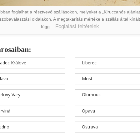
ban foglalhat a résztvevő szállásokon, melyeket a „Kiruccanós ajánlat” 
a szobaválasztási oldalakon. A megtakarítás mértéke a szállás által kín
Foglalási feltételek
függ.
árosaiban:
adec Králové
Liberec
hlava
Most
rlovy Vary
Olomouc
rviná
Opava
ladno
Ostrava