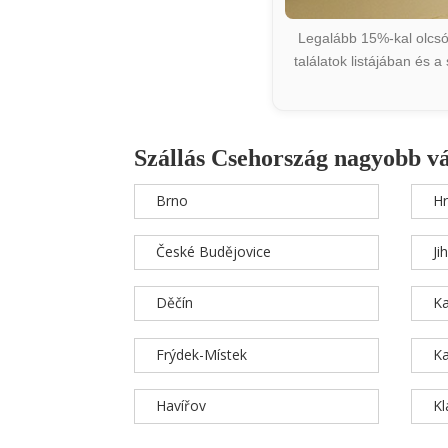
Legalább 15%-kal olcsób
találatok listájában és 
Szállás Csehország nagyobb v
Brno
Hr
České Budějovice
Ji
Děčín
Ka
Frýdek-Místek
Ka
Havířov
K