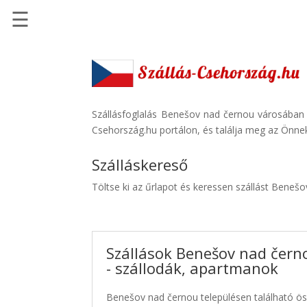
☰
Főoldal
Szállások
-
Szállásinfo.eu
Szállásfoglalás Benešov nad černou városában 
Csehország.hu portálon, és találja meg az Önnek
Repülőjegy
pénzvisszatérítéssel
Szálláskereső
Autóbérlés
Töltse ki az űrlapot és keressen szállást Beneš
-
Discover
Cars
Szállások Benešov nad čern
Transzfer
- szállodák, apartmanok
-
Kiwi
Benešov nad černou településen található öss
Taxi