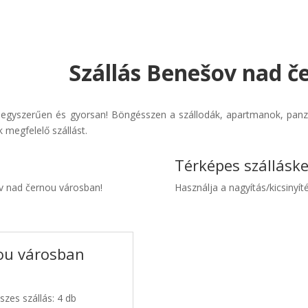
Szállás Benešov nad č
egyszerűen és gyorsan! Böngésszen a szállodák, apartmanok, panziók
 megfelelő szállást.
Térképes szállásk
ov nad černou városban!
Használja a nagyítás/kicsinyíté
ou városban
zes szállás: 4 db