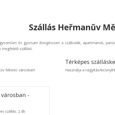
Szállás Heřmanŭv Měs
yszerűen és gyorsan! Böngésszen a szállodák, apartmanok, panziók 
 megfelelő szállást.
Térképes szállásk
anŭv Městec városban!
Használja a nagyítás/kicsinyíté
 városban -
s szállás: 2 db