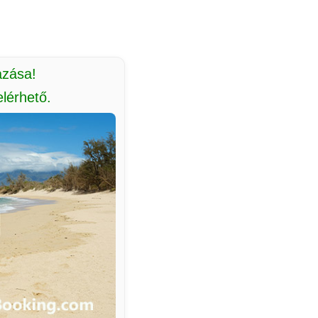
azása!
lérhető.