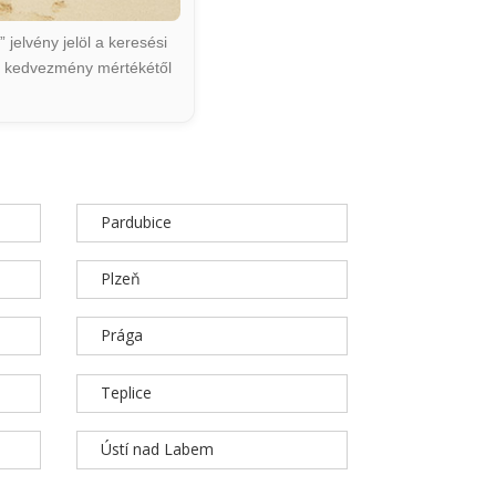
jelvény jelöl a keresési
ált kedvezmény mértékétől
Pardubice
Plzeň
Prága
Teplice
Ústí nad Labem