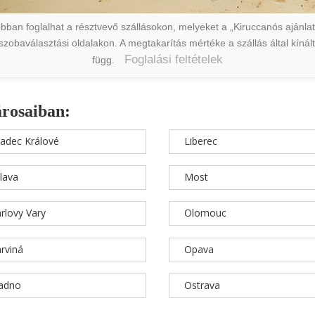
ban foglalhat a résztvevő szállásokon, melyeket a „Kiruccanós ajánlat” 
a szobaválasztási oldalakon. A megtakarítás mértéke a szállás által kín
Foglalási feltételek
függ.
árosaiban:
adec Králové
Liberec
hlava
Most
rlovy Vary
Olomouc
rviná
Opava
ladno
Ostrava