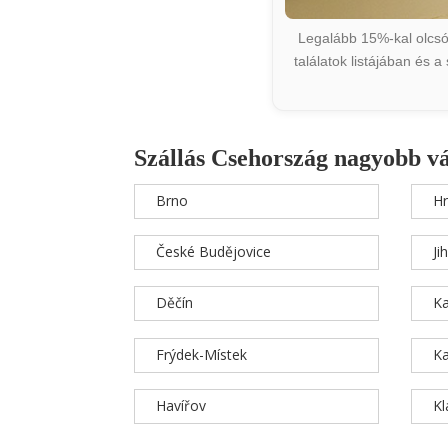
Legalább 15%-kal olcsób
találatok listájában és 
Szállás Csehország nagyobb v
Brno
Hr
České Budějovice
Ji
Děčín
Ka
Frýdek-Místek
Ka
Havířov
K