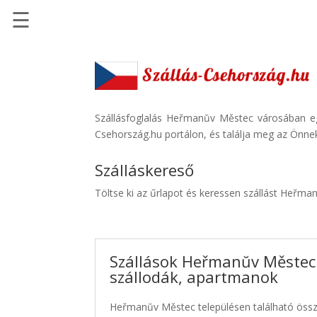
☰
Főoldal
Szállások
-
Szállásinfo.eu
Szállásfoglalás Heřmanŭv Městec városában eg
Csehország.hu portálon, és találja meg az Önnek
Repülőjegy
pénzvisszatérítéssel
Szálláskereső
Autóbérlés
Töltse ki az űrlapot és keressen szállást Heřm
-
Discover
Cars
Szállások Heřmanŭv Městec
Transzfer
szállodák, apartmanok
-
Kiwi
Heřmanŭv Městec településen található össze
Taxi