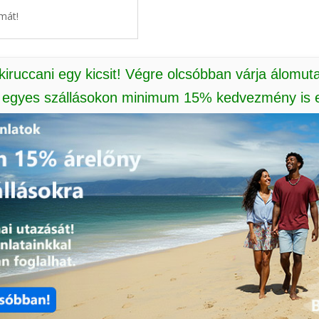
mát!
 kiruccani egy kicsit! Végre olcsóbban várja álomut
: egyes szállásokon minimum 15% kedvezmény is e