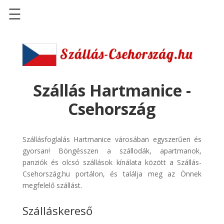
☰
Főoldal
Szállások
-
Szállásinfo.eu
Szállás Hartmanice -
Repülőjegy
Csehország
pénzvisszatérítéssel
Autóbérlés
Szállásfoglalás Hartmanice városában egyszerűen és
-
gyorsan! Böngésszen a szállodák, apartmanok,
Discover
panziók és olcsó szállások kínálata között a Szállás-
Cars
Csehország.hu portálon, és találja meg az Önnek
Transzfer
megfelelő szállást.
-
Szálláskereső
Kiwi
Taxi