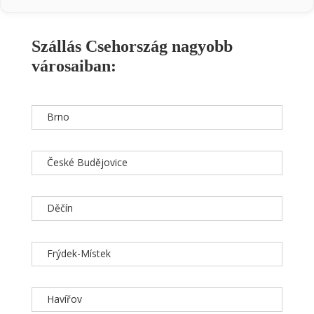
Szállás Csehország nagyobb
városaiban:
Brno
České Budějovice
Děčín
Frýdek-Místek
Havířov