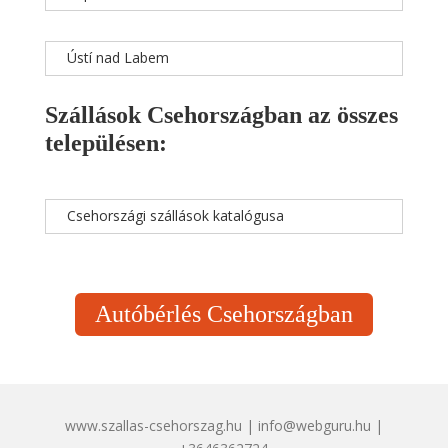
Ústí nad Labem
Szállások Csehországban az összes
településen:
Csehországi szállások katalógusa
Autóbérlés Csehországban
www.szallas-csehorszag.hu | info@webguru.hu |