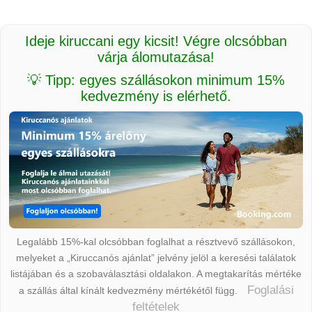
Ideje kiruccani egy kicsit! Végre olcsóbban
várja álomutazása!
💡 Tipp: egyes szállásokon minimum 15%
kedvezmény is elérhető.
Legalább 15%-kal olcsóbban foglalhat a résztvevő szállásokon,
melyeket a „Kiruccanós ajánlat” jelvény jelöl a keresési találatok
listájában és a szobaválasztási oldalakon. A megtakarítás mértéke
Foglalási
a szállás által kínált kedvezmény mértékétől függ.
feltételek