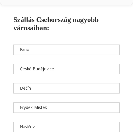
Szállás Csehország nagyobb
városaiban:
Brno
České Budějovice
Děčín
Frýdek-Místek
Havířov