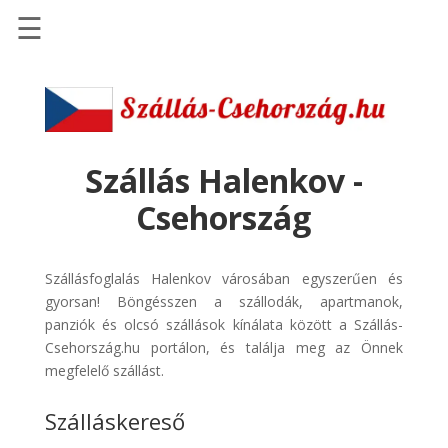
☰
Főoldal
Szállások
-
Szállásinfo.eu
Szállás Halenkov -
Repülőjegy
Csehország
pénzvisszatérítéssel
Autóbérlés
Szállásfoglalás Halenkov városában egyszerűen és
-
gyorsan! Böngésszen a szállodák, apartmanok,
Discover
panziók és olcsó szállások kínálata között a Szállás-
Cars
Csehország.hu portálon, és találja meg az Önnek
Transzfer
megfelelő szállást.
-
Szálláskereső
Kiwi
Taxi