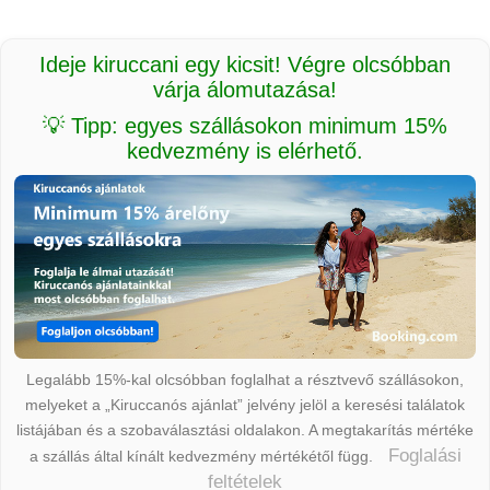
Ideje kiruccani egy kicsit! Végre olcsóbban
várja álomutazása!
💡 Tipp: egyes szállásokon minimum 15%
kedvezmény is elérhető.
Legalább 15%-kal olcsóbban foglalhat a résztvevő szállásokon,
melyeket a „Kiruccanós ajánlat” jelvény jelöl a keresési találatok
listájában és a szobaválasztási oldalakon. A megtakarítás mértéke
Foglalási
a szállás által kínált kedvezmény mértékétől függ.
feltételek