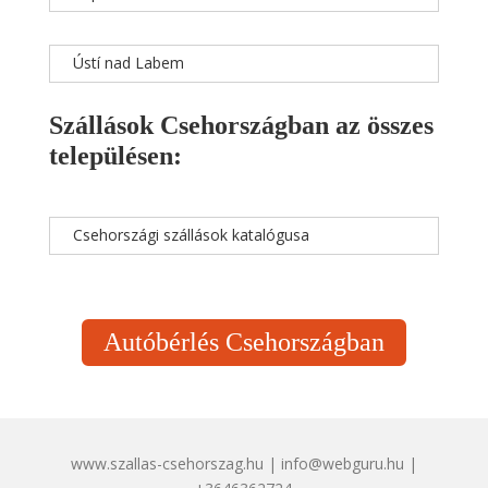
Ústí nad Labem
Szállások Csehországban az összes
településen:
Csehországi szállások katalógusa
Autóbérlés Csehországban
www.szallas-csehorszag.hu | info@webguru.hu |