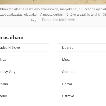
ban foglalhat a résztvevő szállásokon, melyeket a „Kiruccanós ajánlat” 
a szobaválasztási oldalakon. A megtakarítás mértéke a szállás által kín
Foglalási feltételek
függ.
árosaiban:
adec Králové
Liberec
hlava
Most
rlovy Vary
Olomouc
rviná
Opava
ladno
Ostrava