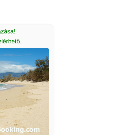
azása!
lérhető.