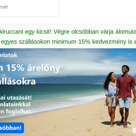
mát!
 kiruccani egy kicsit! Végre olcsóbban várja álomut
: egyes szállásokon minimum 15% kedvezmény is e