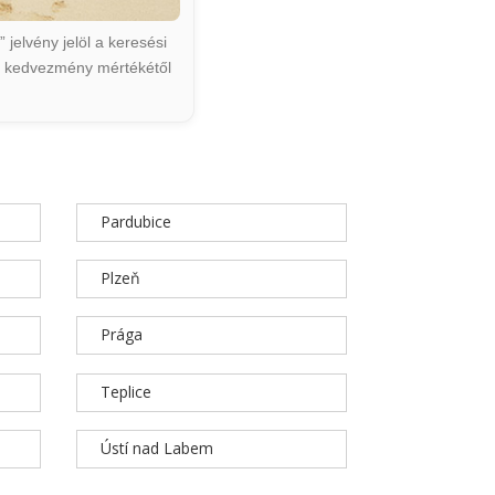
jelvény jelöl a keresési
ált kedvezmény mértékétől
Pardubice
Plzeň
Prága
Teplice
Ústí nad Labem