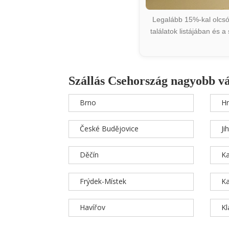
Legalább 15%-kal olcsób
találatok listájában és 
Szállás Csehország nagyobb v
Brno
Hr
České Budějovice
Ji
Děčín
Ka
Frýdek-Místek
Ka
Havířov
K