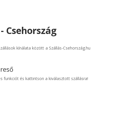
 - Csehország
állások kínálata között a Szállás-Csehország.hu
ereső
s funkciót és kattintson a kiválasztott szállásra!