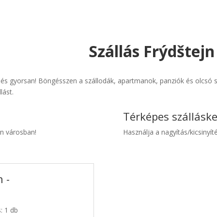
Szállás Frýdštejn
 és gyorsan! Böngésszen a szállodák, apartmanok, panziók és olcsó sz
lást.
Térképes szállásk
jn városban!
Használja a nagyítás/kicsinyíté
 -
: 1 db