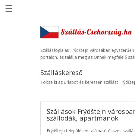
☰
Főoldal
Szállások
-
Szállásinfo.eu
Szállásfoglalás Frýdštejn városában egyszerűen
portálon, és találja meg az Önnek megfelelő szál
Repülőjegy
pénzvisszatérítéssel
Szálláskereső
Autóbérlés
Töltse ki az űrlapot és keressen szállást Frýdšte
-
Discover
Cars
Szállások Frýdštejn városban
Transzfer
szállodák, apartmanok
-
Kiwi
Frýdštejn településen található összes szállás
Taxi