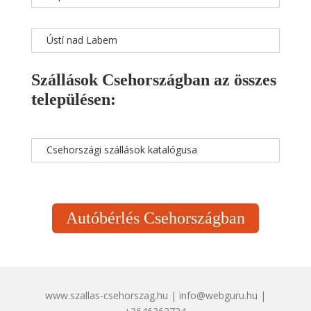
Ústí nad Labem
Szállások Csehországban az összes
településen:
Csehországi szállások katalógusa
Autóbérlés Csehországban
www.szallas-csehorszag.hu | info@webguru.hu |