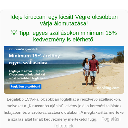
Ideje kiruccani egy kicsit! Végre olcsóbban
várja álomutazása!
💡 Tipp: egyes szállásokon minimum 15%
kedvezmény is elérhető.
Legalább 15%-kal olcsóbban foglalhat a résztvevő szállásokon,
melyeket a „Kiruccanós ajánlat” jelvény jelöl a keresési találatok
listájában és a szobaválasztási oldalakon. A megtakarítás mértéke
Foglalási
a szállás által kínált kedvezmény mértékétől függ.
feltételek