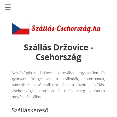
☰
Főoldal
Szállások
-
Szállásinfo.eu
Szállás Držovice -
Repülőjegy
Csehország
pénzvisszatérítéssel
Autóbérlés
Szállásfoglalás Držovice városában egyszerűen és
-
gyorsan! Böngésszen a szállodák, apartmanok,
Discover
panziók és olcsó szállások kínálata között a Szállás-
Cars
Csehország.hu portálon, és találja meg az Önnek
Transzfer
megfelelő szállást.
-
Szálláskereső
Kiwi
Taxi