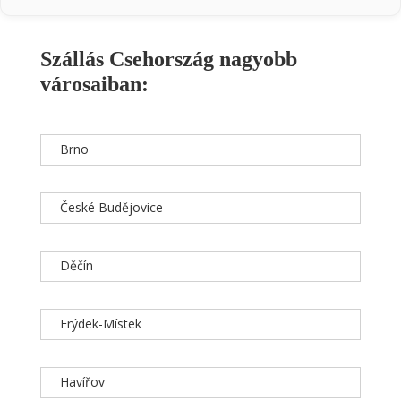
Szállás Csehország nagyobb
városaiban:
Brno
České Budějovice
Děčín
Frýdek-Místek
Havířov