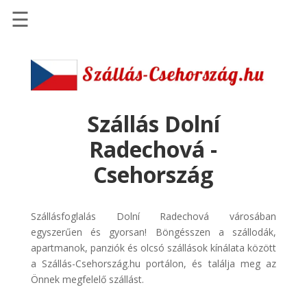
☰
Főoldal
Szállások
-
Szállásinfo.eu
Szállás Dolní
Repülőjegy
Radechová -
pénzvisszatérítéssel
Csehország
Autóbérlés
-
Discover
Szállásfoglalás Dolní Radechová városában
Cars
egyszerűen és gyorsan! Böngésszen a szállodák,
apartmanok, panziók és olcsó szállások kínálata között
Transzfer
a Szállás-Csehország.hu portálon, és találja meg az
-
Önnek megfelelő szállást.
Kiwi
Taxi