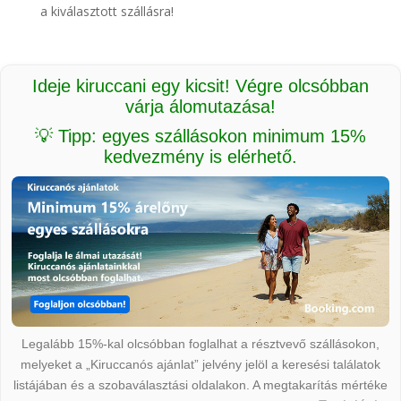
a kiválasztott szállásra!
Ideje kiruccani egy kicsit! Végre olcsóbban
várja álomutazása!
💡 Tipp: egyes szállásokon minimum 15%
kedvezmény is elérhető.
Legalább 15%-kal olcsóbban foglalhat a résztvevő szállásokon,
melyeket a „Kiruccanós ajánlat” jelvény jelöl a keresési találatok
listájában és a szobaválasztási oldalakon. A megtakarítás mértéke