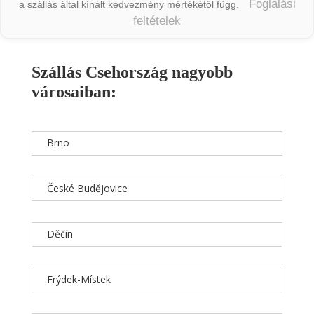
Foglalási
a szállás által kínált kedvezmény mértékétől függ.
feltételek
Szállás Csehország nagyobb
városaiban:
Brno
České Budějovice
Děčín
Frýdek-Místek