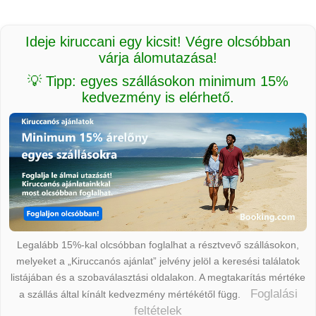
Ideje kiruccani egy kicsit! Végre olcsóbban
várja álomutazása!
💡 Tipp: egyes szállásokon minimum 15%
kedvezmény is elérhető.
Legalább 15%-kal olcsóbban foglalhat a résztvevő szállásokon,
melyeket a „Kiruccanós ajánlat” jelvény jelöl a keresési találatok
listájában és a szobaválasztási oldalakon. A megtakarítás mértéke
Foglalási
a szállás által kínált kedvezmény mértékétől függ.
feltételek