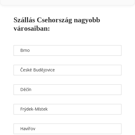
Szállás Csehország nagyobb
városaiban:
Brno
České Budějovice
Děčín
Frýdek-Místek
Havířov