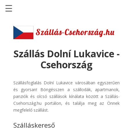
☰
Főoldal
Szállások
-
Szállásinfo.eu
Szállás Dolní Lukavice -
Repülőjegy
Csehország
pénzvisszatérítéssel
Autóbérlés
Szállásfoglalás Dolní Lukavice városában egyszerűen
-
és gyorsan! Böngésszen a szállodák, apartmanok,
Discover
panziók és olcsó szállások kínálata között a Szállás-
Cars
Csehország.hu portálon, és találja meg az Önnek
Transzfer
megfelelő szállást.
-
Szálláskereső
Kiwi
Taxi