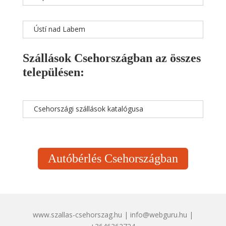
Ústí nad Labem
Szállások Csehországban az összes
településen:
Csehországi szállások katalógusa
Autóbérlés Csehországban
www.szallas-csehorszag.hu | info@webguru.hu |