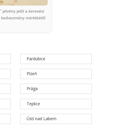
jelvény jelöl a keresési
ált kedvezmény mértékétől
Pardubice
Plzeň
Prága
Teplice
Ústí nad Labem