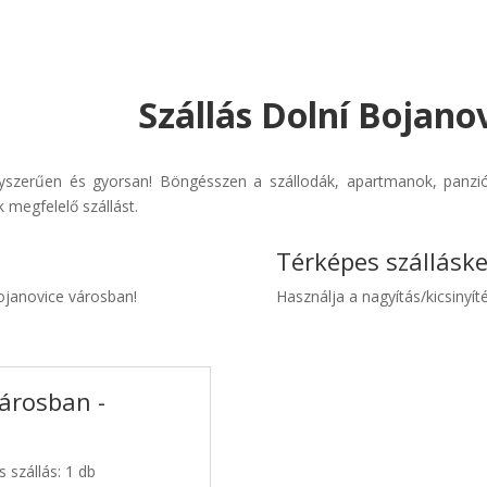
Szállás Dolní Bojano
yszerűen és gyorsan! Böngésszen a szállodák, apartmanok, panziók
 megfelelő szállást.
Térképes szállásk
Bojanovice városban!
Használja a nagyítás/kicsinyíté
városban -
 szállás: 1 db