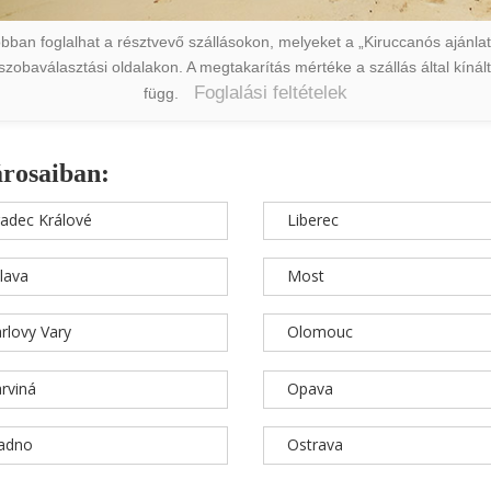
ban foglalhat a résztvevő szállásokon, melyeket a „Kiruccanós ajánlat” 
a szobaválasztási oldalakon. A megtakarítás mértéke a szállás által kín
Foglalási feltételek
függ.
árosaiban:
adec Králové
Liberec
hlava
Most
rlovy Vary
Olomouc
rviná
Opava
ladno
Ostrava