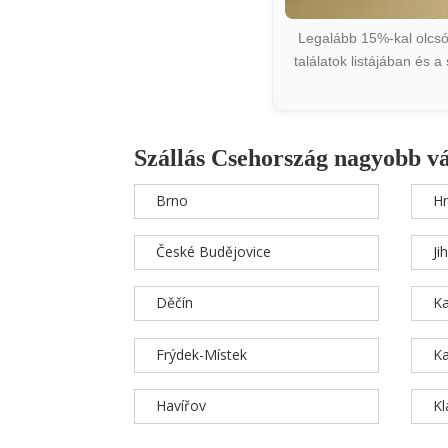
Legalább 15%-kal olcsób
találatok listájában és 
Szállás Csehország nagyobb v
Brno
Hr
České Budějovice
Ji
Děčín
Ka
Frýdek-Místek
Ka
Havířov
K