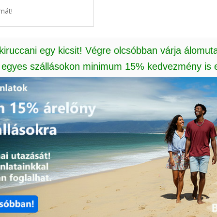
mát!
 kiruccani egy kicsit! Végre olcsóbban várja álomut
: egyes szállásokon minimum 15% kedvezmény is e