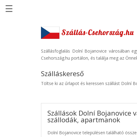
☰
Főoldal
Szállások
-
Szállásinfo.eu
Szállásfoglalás Dolní Bojanovice városában eg
Csehország.hu portálon, és találja meg az Önnek
Repülőjegy
pénzvisszatérítéssel
Szálláskereső
Autóbérlés
Töltse ki az űrlapot és keressen szállást Dolní 
-
Discover
Cars
Szállások Dolní Bojanovice 
Transzfer
szállodák, apartmanok
-
Kiwi
Dolní Bojanovice településen található összes
Taxi