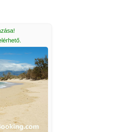
azása!
lérhető.