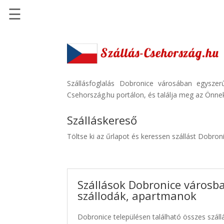
☰
Főoldal
Szállások
-
Szállásinfo.eu
Szállásfoglalás Dobronice városában egyszer
Csehország.hu portálon, és találja meg az Önnek
Repülőjegy
pénzvisszatérítéssel
Szálláskereső
Autóbérlés
Töltse ki az űrlapot és keressen szállást Dobron
-
Discover
Cars
Szállások Dobronice városba
Transzfer
szállodák, apartmanok
-
Kiwi
Dobronice településen található összes szállá
Taxi