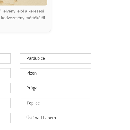
jelvény jelöl a keresési
ált kedvezmény mértékétől
Pardubice
Plzeň
Prága
Teplice
Ústí nad Labem