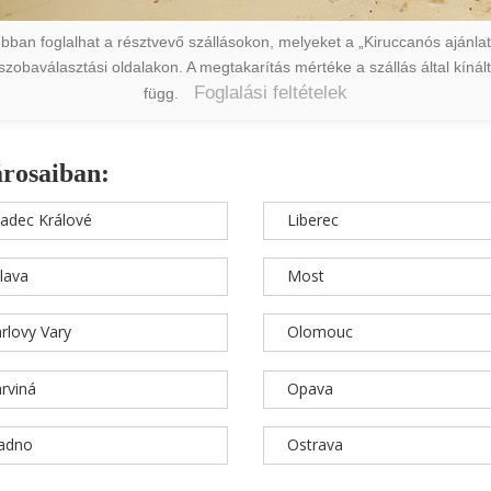
ban foglalhat a résztvevő szállásokon, melyeket a „Kiruccanós ajánlat” 
a szobaválasztási oldalakon. A megtakarítás mértéke a szállás által kín
Foglalási feltételek
függ.
árosaiban:
adec Králové
Liberec
hlava
Most
rlovy Vary
Olomouc
rviná
Opava
ladno
Ostrava