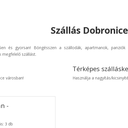
Szállás Dobronice
űen és gyorsan! Böngésszen a szállodák, apartmanok, panziók é
 megfelelő szállást.
Térképes szállásk
ice városban!
Használja a nagyítás/kicsinyíté
n -
s: 3 db