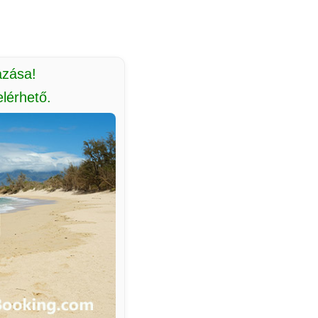
azása!
lérhető.