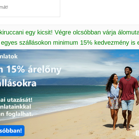
mát!
 kiruccani egy kicsit! Végre olcsóbban várja álomut
: egyes szállásokon minimum 15% kedvezmény is e