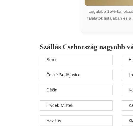
Legalább 15%-kal olcsób
találatok listájában és 
Szállás Csehország nagyobb v
Brno
Hr
České Budějovice
Ji
Děčín
Ka
Frýdek-Místek
Ka
Havířov
K