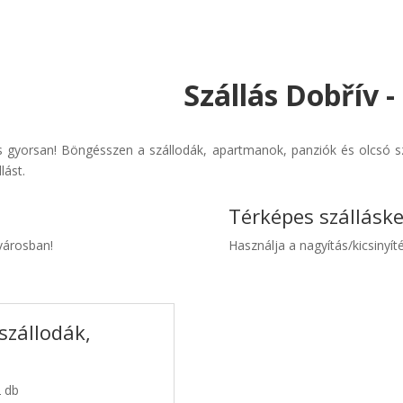
Szállás Dobřív 
 gyorsan! Böngésszen a szállodák, apartmanok, panziók és olcsó sz
lást.
Térképes szállásk
 városban!
Használja a nagyítás/kicsinyíté
szállodák,
2 db