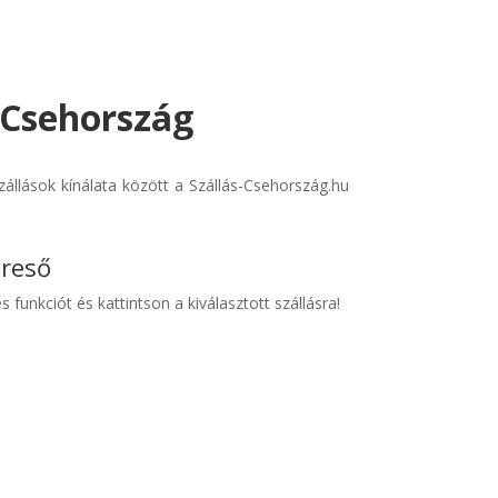
- Csehország
állások kínálata között a Szállás-Csehország.hu
ereső
s funkciót és kattintson a kiválasztott szállásra!