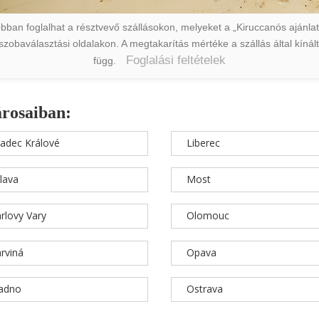
ban foglalhat a résztvevő szállásokon, melyeket a „Kiruccanós ajánlat” 
a szobaválasztási oldalakon. A megtakarítás mértéke a szállás által kín
Foglalási feltételek
függ.
árosaiban:
adec Králové
Liberec
hlava
Most
rlovy Vary
Olomouc
rviná
Opava
ladno
Ostrava