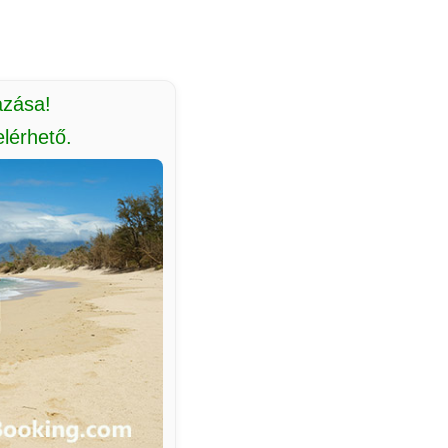
azása!
lérhető.