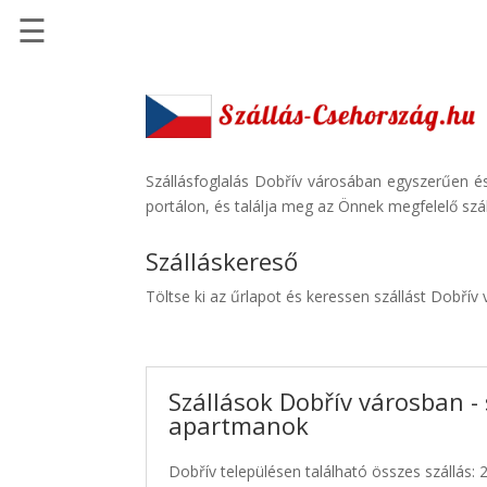
☰
Főoldal
Szállások
-
Szállásinfo.eu
Szállásfoglalás Dobřív városában egyszerűen és
portálon, és találja meg az Önnek megfelelő szál
Repülőjegy
pénzvisszatérítéssel
Szálláskereső
Autóbérlés
Töltse ki az űrlapot és keressen szállást Dobřív
-
Discover
Cars
Szállások Dobřív városban - 
Transzfer
apartmanok
-
Kiwi
Dobřív településen található összes szállás: 
Taxi