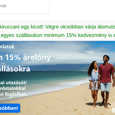
mát!
 kiruccani egy kicsit! Végre olcsóbban várja álomut
: egyes szállásokon minimum 15% kedvezmény is e