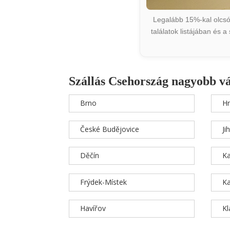
Legalább 15%-kal olcsób
találatok listájában és 
Szállás Csehország nagyobb v
Brno
Hr
České Budějovice
Ji
Děčín
Ka
Frýdek-Místek
Ka
Havířov
K