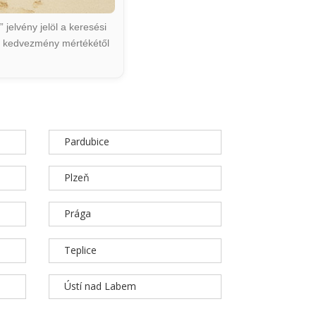
jelvény jelöl a keresési
ált kedvezmény mértékétől
Pardubice
Plzeň
Prága
Teplice
Ústí nad Labem