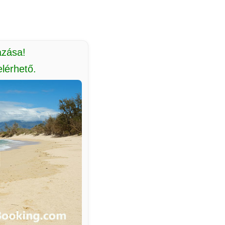
azása!
lérhető.