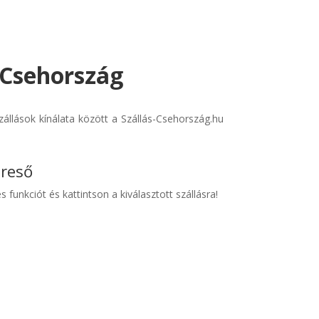
- Csehország
állások kínálata között a Szállás-Csehország.hu
ereső
s funkciót és kattintson a kiválasztott szállásra!