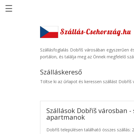
☰
Főoldal
Szállások
-
Szállásinfo.eu
Szállásfoglalás Dobříš városában egyszerűen és
portálon, és találja meg az Önnek megfelelő szál
Repülőjegy
pénzvisszatérítéssel
Szálláskereső
Autóbérlés
Töltse ki az űrlapot és keressen szállást Dobříš
-
Discover
Cars
Szállások Dobříš városban - 
Transzfer
apartmanok
-
Kiwi
Dobříš településen található összes szállás: 
Taxi