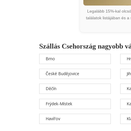
Legalább 15%-kal olcsób
találatok listájában és 
Szállás Csehország nagyobb v
Brno
Hr
České Budějovice
Ji
Děčín
Ka
Frýdek-Místek
Ka
Havířov
K