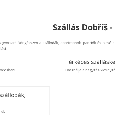
Szállás Dobříš 
 gyorsan! Böngésszen a szállodák, apartmanok, panziók és olcsó sz
lást.
Térképes szállásk
 városban!
Használja a nagyítás/kicsinyíté
szállodák,
2 db