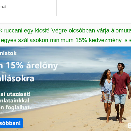
mát!
 kiruccani egy kicsit! Végre olcsóbban várja álomut
: egyes szállásokon minimum 15% kedvezmény is e