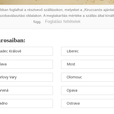
ban foglalhat a résztvevő szállásokon, melyeket a „Kiruccanós ajánlat” 
a szobaválasztási oldalakon. A megtakarítás mértéke a szállás által kín
Foglalási feltételek
függ.
árosaiban:
adec Králové
Liberec
hlava
Most
rlovy Vary
Olomouc
rviná
Opava
ladno
Ostrava