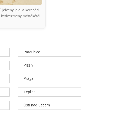
jelvény jelöl a keresési
ált kedvezmény mértékétől
Pardubice
Plzeň
Prága
Teplice
Ústí nad Labem