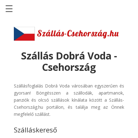
☰
Főoldal
Szállások
-
Szállásinfo.eu
Szállás Dobrá Voda -
Repülőjegy
Csehország
pénzvisszatérítéssel
Autóbérlés
Szállásfoglalás Dobrá Voda városában egyszerűen és
-
gyorsan! Böngésszen a szállodák, apartmanok,
Discover
panziók és olcsó szállások kínálata között a Szállás-
Cars
Csehország.hu portálon, és találja meg az Önnek
Transzfer
megfelelő szállást.
-
Szálláskereső
Kiwi
Taxi