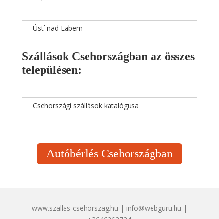
Ústí nad Labem
Szállások Csehországban az összes
településen:
Csehországi szállások katalógusa
Autóbérlés Csehországban
www.szallas-csehorszag.hu | info@webguru.hu |