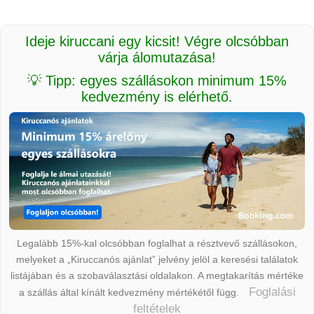
Ideje kiruccani egy kicsit! Végre olcsóbban
várja álomutazása!
💡 Tipp: egyes szállásokon minimum 15%
kedvezmény is elérhető.
Legalább 15%-kal olcsóbban foglalhat a résztvevő szállásokon,
melyeket a „Kiruccanós ajánlat” jelvény jelöl a keresési találatok
listájában és a szobaválasztási oldalakon. A megtakarítás mértéke
Foglalási
a szállás által kínált kedvezmény mértékétől függ.
feltételek