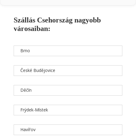
Szállás Csehország nagyobb
városaiban:
Brno
České Budějovice
Děčín
Frýdek-Místek
Havířov