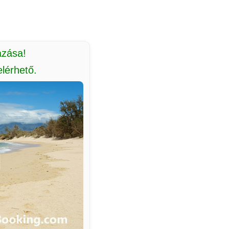
azása!
lérhető.