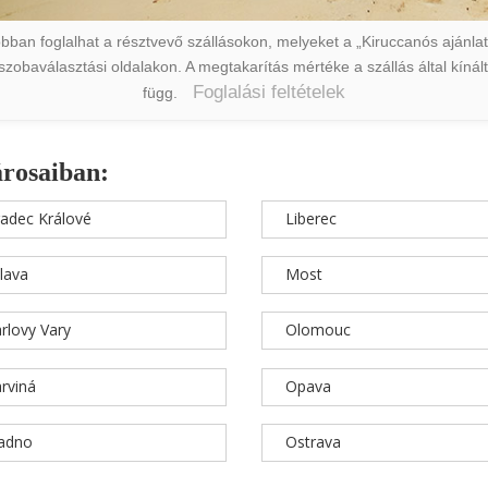
ban foglalhat a résztvevő szállásokon, melyeket a „Kiruccanós ajánlat” 
a szobaválasztási oldalakon. A megtakarítás mértéke a szállás által kín
Foglalási feltételek
függ.
árosaiban:
adec Králové
Liberec
hlava
Most
rlovy Vary
Olomouc
rviná
Opava
ladno
Ostrava