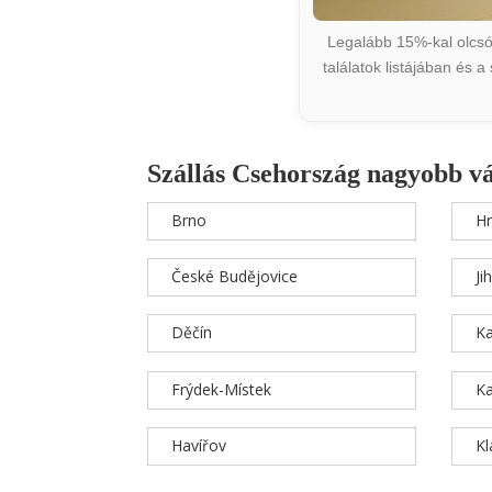
Legalább 15%-kal olcsób
találatok listájában és 
Szállás Csehország nagyobb v
Brno
Hr
České Budějovice
Ji
Děčín
Ka
Frýdek-Místek
Ka
Havířov
K