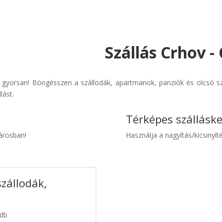
Szállás Crhov -
 gyorsan! Böngésszen a szállodák, apartmanok, panziók és olcsó szá
lást.
Térképes szállásk
városban!
Használja a nagyítás/kicsinyíté
szállodák,
 db