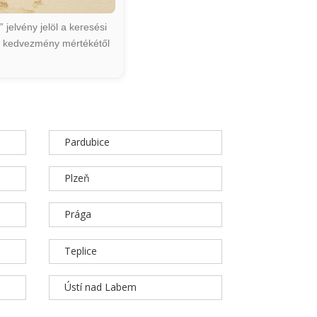
jelvény jelöl a keresési
ált kedvezmény mértékétől
Pardubice
Plzeň
Prága
Teplice
Ústí nad Labem