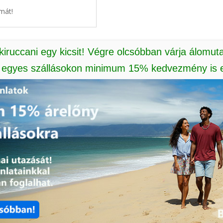
mát!
 kiruccani egy kicsit! Végre olcsóbban várja álomut
: egyes szállásokon minimum 15% kedvezmény is e