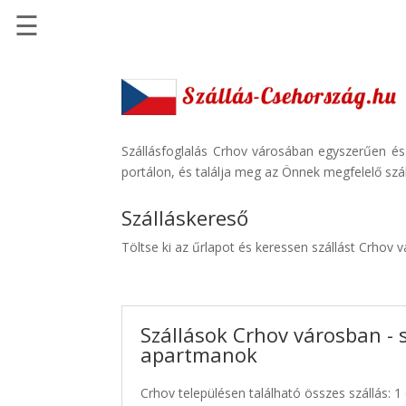
☰
Főoldal
Szállások
-
Szállásinfo.eu
Szállásfoglalás Crhov városában egyszerűen és
portálon, és találja meg az Önnek megfelelő szál
Repülőjegy
pénzvisszatérítéssel
Szálláskereső
Autóbérlés
Töltse ki az űrlapot és keressen szállást Crhov 
-
Discover
Cars
Szállások Crhov városban - 
Transzfer
apartmanok
-
Kiwi
Crhov településen található összes szállás: 1
Taxi