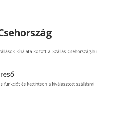
 Csehország
llások kínálata között a Szállás-Csehország.hu
ereső
s funkciót és kattintson a kiválasztott szállásra!