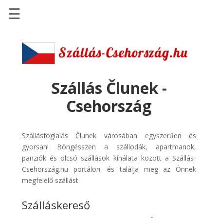
☰
Főoldal
Szállások
-
Szállásinfo.eu
Szállás Člunek -
Repülőjegy
Csehország
pénzvisszatérítéssel
Autóbérlés
Szállásfoglalás Člunek városában egyszerűen és
-
gyorsan! Böngésszen a szállodák, apartmanok,
Discover
panziók és olcsó szállások kínálata között a Szállás-
Cars
Csehország.hu portálon, és találja meg az Önnek
Transzfer
megfelelő szállást.
-
Szálláskereső
Kiwi
Taxi