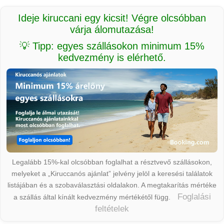
Ideje kiruccani egy kicsit! Végre olcsóbban
várja álomutazása!
💡 Tipp: egyes szállásokon minimum 15%
kedvezmény is elérhető.
Legalább 15%-kal olcsóbban foglalhat a résztvevő szállásokon,
melyeket a „Kiruccanós ajánlat” jelvény jelöl a keresési találatok
listájában és a szobaválasztási oldalakon. A megtakarítás mértéke
Foglalási
a szállás által kínált kedvezmény mértékétől függ.
feltételek