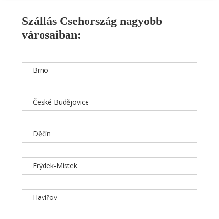
Szállás Csehország nagyobb
városaiban:
Brno
České Budějovice
Děčín
Frýdek-Místek
Havířov