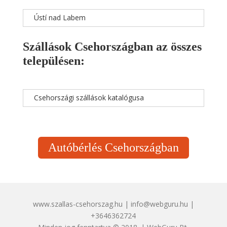
Ústí nad Labem
Szállások Csehországban az összes
településen:
Csehországi szállások katalógusa
Autóbérlés Csehországban
www.szallas-csehorszag.hu | info@webguru.hu |
+3646362724