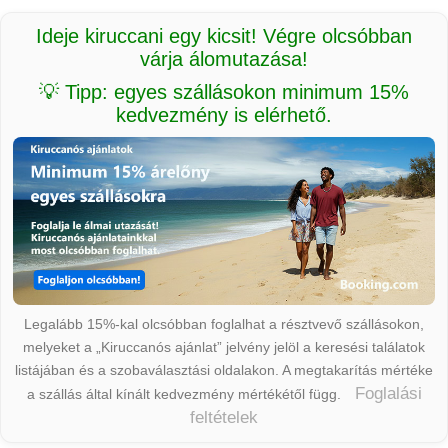
Ideje kiruccani egy kicsit! Végre olcsóbban
várja álomutazása!
💡 Tipp: egyes szállásokon minimum 15%
kedvezmény is elérhető.
Legalább 15%-kal olcsóbban foglalhat a résztvevő szállásokon,
melyeket a „Kiruccanós ajánlat” jelvény jelöl a keresési találatok
listájában és a szobaválasztási oldalakon. A megtakarítás mértéke
Foglalási
a szállás által kínált kedvezmény mértékétől függ.
feltételek