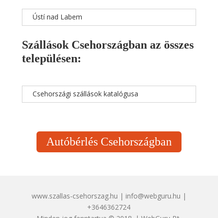
Ústí nad Labem
Szállások Csehországban az összes
településen:
Csehországi szállások katalógusa
Autóbérlés Csehországban
www.szallas-csehorszag.hu | info@webguru.hu |
+3646362724