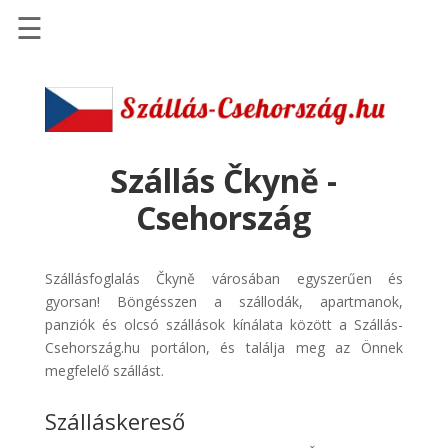
☰
Főoldal
Szállások
-
Szállásinfo.eu
Szállás Čkyně -
Repülőjegy
Csehország
pénzvisszatérítéssel
Autóbérlés
Szállásfoglalás Čkyně városában egyszerűen és
-
gyorsan! Böngésszen a szállodák, apartmanok,
Discover
panziók és olcsó szállások kínálata között a Szállás-
Cars
Csehország.hu portálon, és találja meg az Önnek
Transzfer
megfelelő szállást.
-
Szálláskereső
Kiwi
Taxi