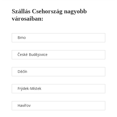
Szállás Csehország nagyobb
városaiban:
Brno
České Budějovice
Děčín
Frýdek-Místek
Havířov