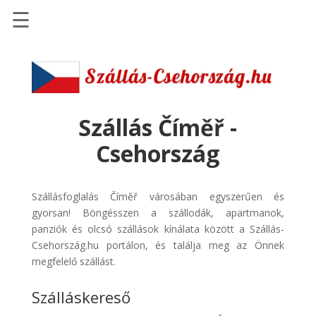
☰
Főoldal
Szállások
-
Szállásinfo.eu
Szállás Číměř -
Repülőjegy
Csehország
pénzvisszatérítéssel
Autóbérlés
Szállásfoglalás Číměř városában egyszerűen és
-
gyorsan! Böngésszen a szállodák, apartmanok,
Discover
panziók és olcsó szállások kínálata között a Szállás-
Cars
Csehország.hu portálon, és találja meg az Önnek
Transzfer
megfelelő szállást.
-
Szálláskereső
Kiwi
Taxi