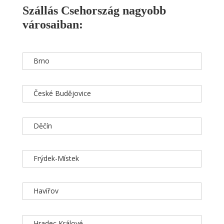
Szállás Csehország nagyobb
városaiban:
Brno
České Budějovice
Děčín
Frýdek-Místek
Havířov
Hradec Králové