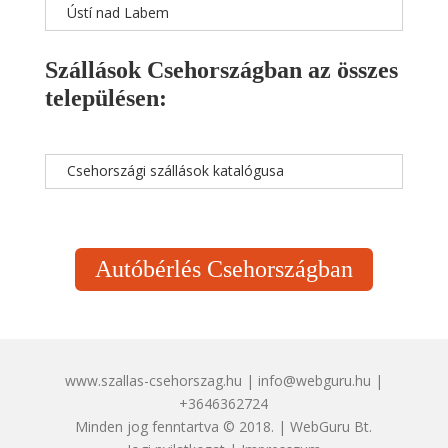
Ústí nad Labem
Szállások Csehországban az összes
településen:
Csehországi szállások katalógusa
Autóbérlés Csehországban
www.szallas-csehorszag.hu | info@webguru.hu |
+3646362724
Minden jog fenntartva © 2018. | WebGuru Bt.