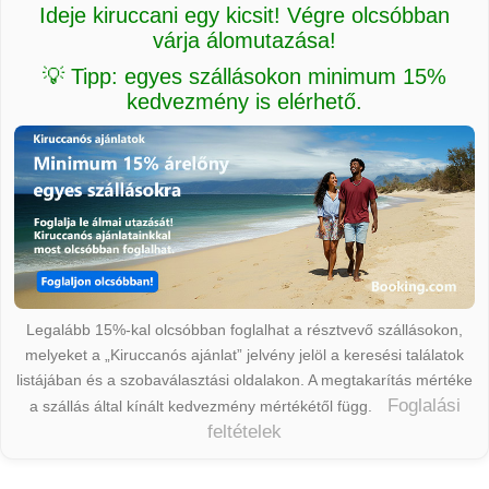
Ideje kiruccani egy kicsit! Végre olcsóbban
várja álomutazása!
💡 Tipp: egyes szállásokon minimum 15%
kedvezmény is elérhető.
Legalább 15%-kal olcsóbban foglalhat a résztvevő szállásokon,
melyeket a „Kiruccanós ajánlat” jelvény jelöl a keresési találatok
listájában és a szobaválasztási oldalakon. A megtakarítás mértéke
Foglalási
a szállás által kínált kedvezmény mértékétől függ.
feltételek