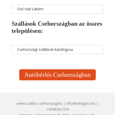
Ústí nad Labem
Szállások Csehországban az összes
településen:
Csehországi szállások katalógusa
Autóbérlés Csehországban
www.szallas-csehorszag.hu | info@webguru.hu |
+3646362724