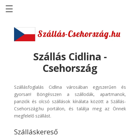
☰
Főoldal
Szállások
-
Szállásinfo.eu
Szállás Cidlina -
Repülőjegy
Csehország
pénzvisszatérítéssel
Autóbérlés
Szállásfoglalás Cidlina városában egyszerűen és
-
gyorsan! Böngésszen a szállodák, apartmanok,
Discover
panziók és olcsó szállások kínálata között a Szállás-
Cars
Csehország.hu portálon, és találja meg az Önnek
Transzfer
megfelelő szállást.
-
Szálláskereső
Kiwi
Taxi