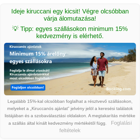
Ideje kiruccani egy kicsit! Végre olcsóbban
várja álomutazása!
💡 Tipp: egyes szállásokon minimum 15%
kedvezmény is elérhető.
Legalább 15%-kal olcsóbban foglalhat a résztvevő szállásokon,
melyeket a „Kiruccanós ajánlat” jelvény jelöl a keresési találatok
listájában és a szobaválasztási oldalakon. A megtakarítás mértéke
Foglalási
a szállás által kínált kedvezmény mértékétől függ.
feltételek