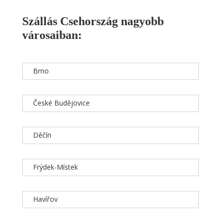
Szállás Csehország nagyobb
városaiban:
Brno
České Budějovice
Děčín
Frýdek-Místek
Havířov