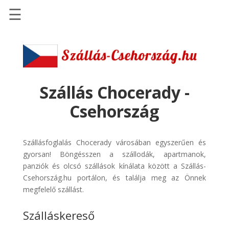
☰
Főoldal
Szállások
-
Szállásinfo.eu
Szállás Chocerady -
Repülőjegy
Csehország
pénzvisszatérítéssel
Autóbérlés
Szállásfoglalás Chocerady városában egyszerűen és
-
gyorsan! Böngésszen a szállodák, apartmanok,
Discover
panziók és olcsó szállások kínálata között a Szállás-
Cars
Csehország.hu portálon, és találja meg az Önnek
Transzfer
megfelelő szállást.
-
Szálláskereső
Kiwi
Taxi