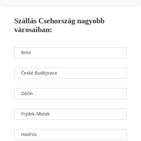
Szállás Csehország nagyobb
városaiban:
Brno
České Budějovice
Děčín
Frýdek-Místek
Havířov