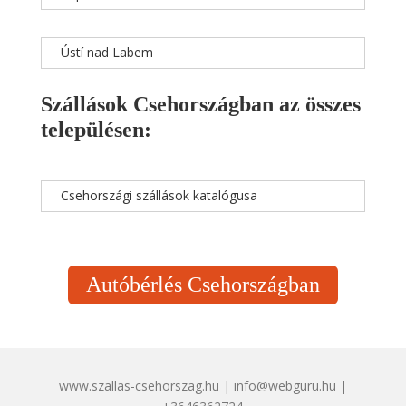
Ústí nad Labem
Szállások Csehországban az összes
településen:
Csehországi szállások katalógusa
Autóbérlés Csehországban
www.szallas-csehorszag.hu | info@webguru.hu |