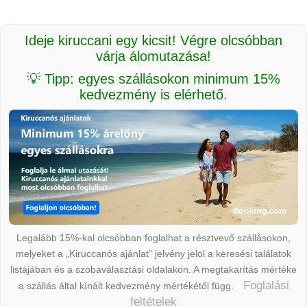
Ideje kiruccani egy kicsit! Végre olcsóbban
várja álomutazása!
💡 Tipp: egyes szállásokon minimum 15%
kedvezmény is elérhető.
Legalább 15%-kal olcsóbban foglalhat a résztvevő szállásokon,
melyeket a „Kiruccanós ajánlat” jelvény jelöl a keresési találatok
listájában és a szobaválasztási oldalakon. A megtakarítás mértéke
Foglalási
a szállás által kínált kedvezmény mértékétől függ.
feltételek