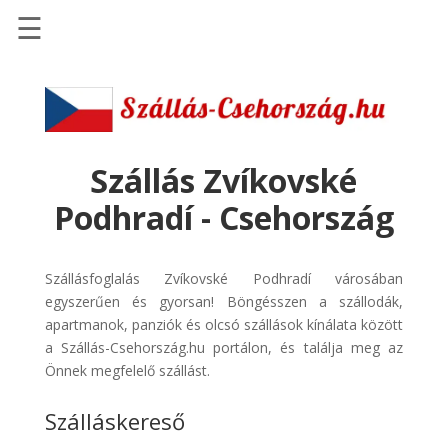
☰
Főoldal
Szállások
-
Szállásinfo.eu
Szállás Zvíkovské
Repülőjegy
Podhradí - Csehország
pénzvisszatérítéssel
Autóbérlés
Szállásfoglalás Zvíkovské Podhradí városában
-
egyszerűen és gyorsan! Böngésszen a szállodák,
Discover
apartmanok, panziók és olcsó szállások kínálata között
Cars
a Szállás-Csehország.hu portálon, és találja meg az
Transzfer
Önnek megfelelő szállást.
-
Szálláskereső
Kiwi
Taxi