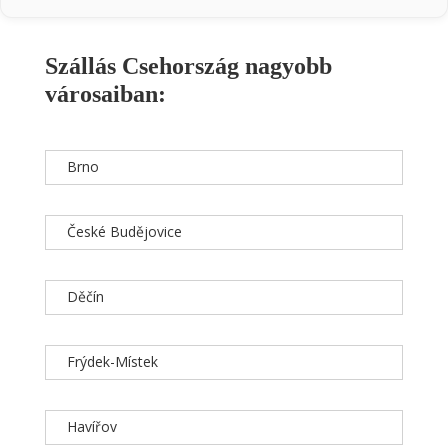
Szállás Csehország nagyobb
városaiban:
Brno
České Budějovice
Děčín
Frýdek-Místek
Havířov