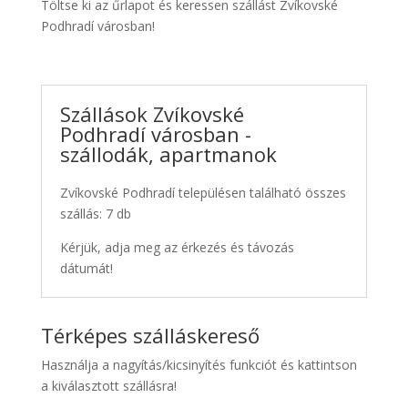
Töltse ki az űrlapot és keressen szállást Zvíkovské
Podhradí városban!
Szállások Zvíkovské
Podhradí városban -
szállodák, apartmanok
Zvíkovské Podhradí településen található összes
szállás: 7 db
Kérjük, adja meg az érkezés és távozás
dátumát!
Térképes szálláskereső
Használja a nagyítás/kicsinyítés funkciót és kattintson
a kiválasztott szállásra!