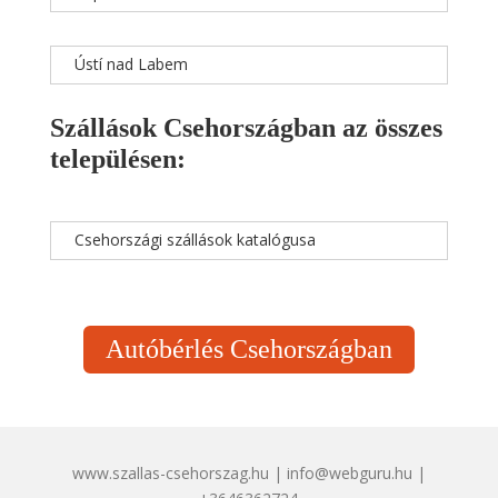
Ústí nad Labem
Szállások Csehországban az összes
településen:
Csehországi szállások katalógusa
Autóbérlés Csehországban
www.szallas-csehorszag.hu | info@webguru.hu |