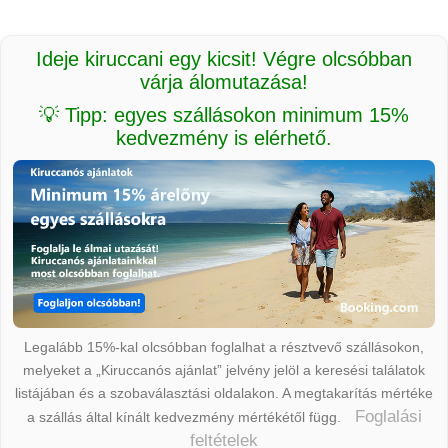
Ideje kiruccani egy kicsit! Végre olcsóbban
várja álomutazása!
💡 Tipp: egyes szállásokon minimum 15%
kedvezmény is elérhető.
Legalább 15%-kal olcsóbban foglalhat a résztvevő szállásokon,
melyeket a „Kiruccanós ajánlat” jelvény jelöl a keresési találatok
listájában és a szobaválasztási oldalakon. A megtakarítás mértéke
Foglalási
a szállás által kínált kedvezmény mértékétől függ.
feltételek