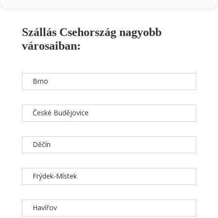
Szállás Csehország nagyobb
városaiban:
Brno
České Budějovice
Děčín
Frýdek-Místek
Havířov