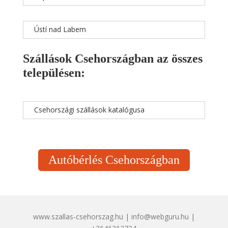
Ústí nad Labem
Szállások Csehországban az összes
településen:
Csehországi szállások katalógusa
Autóbérlés Csehországban
www.szallas-csehorszag.hu | info@webguru.hu |