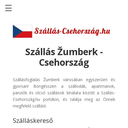
☰
Főoldal
Szállások
-
Szállásinfo.eu
Szállás Žumberk -
Repülőjegy
Csehország
pénzvisszatérítéssel
Autóbérlés
Szállásfoglalás Žumberk városában egyszerűen és
-
gyorsan! Böngésszen a szállodák, apartmanok,
Discover
panziók és olcsó szállások kínálata között a Szállás-
Cars
Csehország.hu portálon, és találja meg az Önnek
Transzfer
megfelelő szállást.
-
Szálláskereső
Kiwi
Taxi