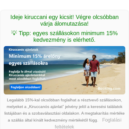
Ideje kiruccani egy kicsit! Végre olcsóbban
várja álomutazása!
💡 Tipp: egyes szállásokon minimum 15%
kedvezmény is elérhető.
Legalább 15%-kal olcsóbban foglalhat a résztvevő szállásokon,
melyeket a „Kiruccanós ajánlat” jelvény jelöl a keresési találatok
listájában és a szobaválasztási oldalakon. A megtakarítás mértéke
Foglalási
a szállás által kínált kedvezmény mértékétől függ.
feltételek