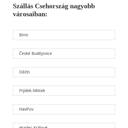
Szállás Csehország nagyobb
városaiban:
Brno
České Budějovice
Děčín
Frýdek-Místek
Havířov
Hradec Králové