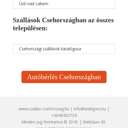
Ústí nad Labem
Szállások Csehországban az összes
településen:
Csehországi szállások katalógusa
Autóbérlés Csehországban
www.szallas-csehorszag.hu | info@webguru.hu |
+3646362724
Minden jog fenntartva © 2018. | WebGuru Bt.