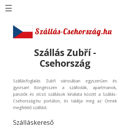
☰
Főoldal
Szállások
-
Szállásinfo.eu
Szállás Zubří -
Repülőjegy
Csehország
pénzvisszatérítéssel
Autóbérlés
Szállásfoglalás Zubří városában egyszerűen és
-
gyorsan! Böngésszen a szállodák, apartmanok,
Discover
panziók és olcsó szállások kínálata között a Szállás-
Cars
Csehország.hu portálon, és találja meg az Önnek
Transzfer
megfelelő szállást.
-
Szálláskereső
Kiwi
Taxi