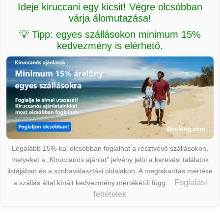
Ideje kiruccani egy kicsit! Végre olcsóbban
várja álomutazása!
💡 Tipp: egyes szállásokon minimum 15%
kedvezmény is elérhető.
Legalább 15%-kal olcsóbban foglalhat a résztvevő szállásokon,
melyeket a „Kiruccanós ajánlat” jelvény jelöl a keresési találatok
listájában és a szobaválasztási oldalakon. A megtakarítás mértéke
Foglalási
a szállás által kínált kedvezmény mértékétől függ.
feltételek