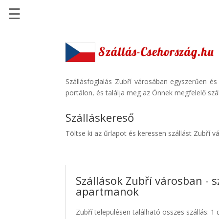
☰
Főoldal
Szállások
-
Szállásinfo.eu
Szállásfoglalás Zubří városában egyszerűen és
portálon, és találja meg az Önnek megfelelő szál
Repülőjegy
pénzvisszatérítéssel
Szálláskereső
Autóbérlés
Töltse ki az űrlapot és keressen szállást Zubří v
-
Discover
Cars
Szállások Zubří városban - s
Transzfer
apartmanok
-
Kiwi
Zubří településen található összes szállás: 1 
Taxi