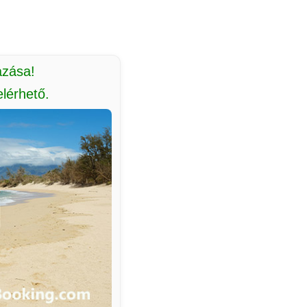
azása!
lérhető.