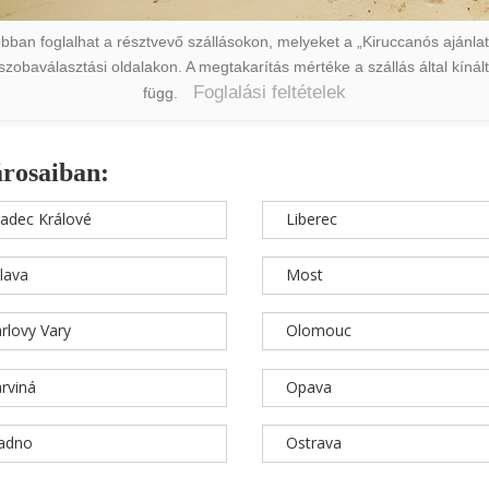
ban foglalhat a résztvevő szállásokon, melyeket a „Kiruccanós ajánlat” 
a szobaválasztási oldalakon. A megtakarítás mértéke a szállás által kín
Foglalási feltételek
függ.
árosaiban:
adec Králové
Liberec
hlava
Most
rlovy Vary
Olomouc
rviná
Opava
ladno
Ostrava