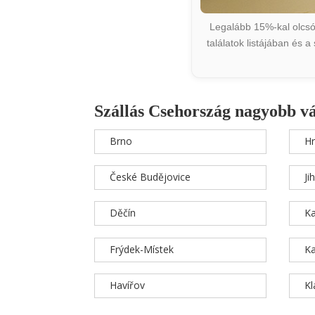
Legalább 15%-kal olcsób
találatok listájában és 
Szállás Csehország nagyobb v
Brno
Hr
České Budějovice
Ji
Děčín
Ka
Frýdek-Místek
Ka
Havířov
K