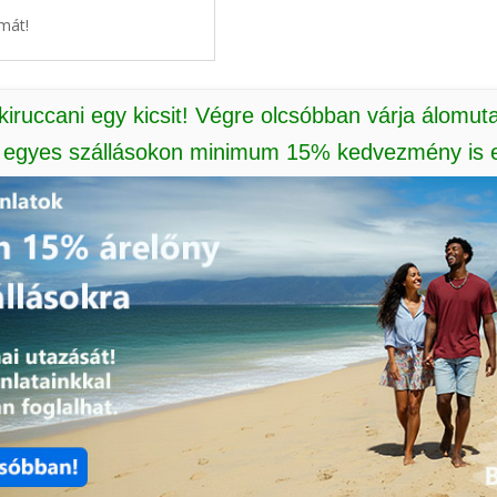
mát!
 kiruccani egy kicsit! Végre olcsóbban várja álomut
: egyes szállásokon minimum 15% kedvezmény is e