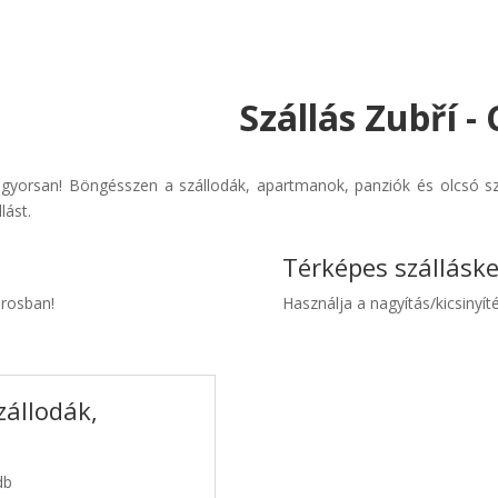
Szállás Zubří -
 gyorsan! Böngésszen a szállodák, apartmanok, panziók és olcsó szá
lást.
Térképes szállásk
árosban!
Használja a nagyítás/kicsinyíté
zállodák,
db