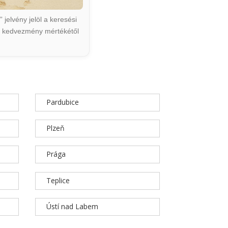
jelvény jelöl a keresési
ált kedvezmény mértékétől
Pardubice
Plzeň
Prága
Teplice
Ústí nad Labem