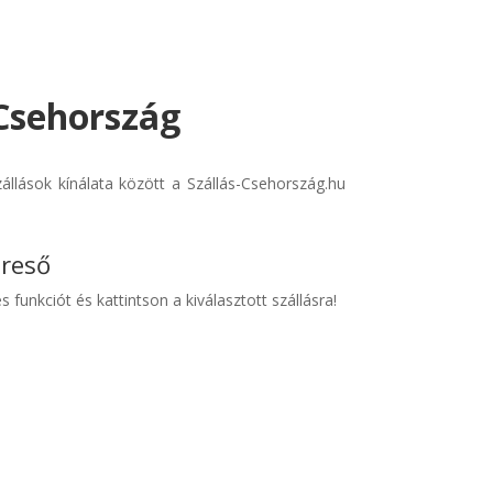
 Csehország
llások kínálata között a Szállás-Csehország.hu
ereső
s funkciót és kattintson a kiválasztott szállásra!