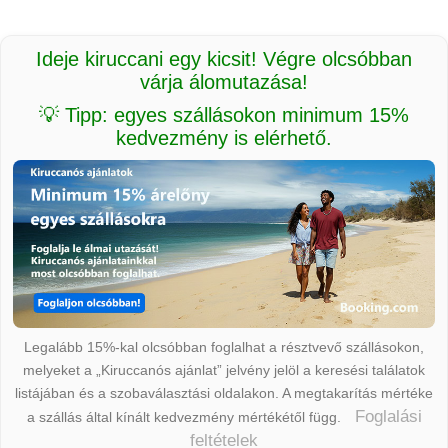
Ideje kiruccani egy kicsit! Végre olcsóbban
várja álomutazása!
💡 Tipp: egyes szállásokon minimum 15%
kedvezmény is elérhető.
Legalább 15%-kal olcsóbban foglalhat a résztvevő szállásokon,
melyeket a „Kiruccanós ajánlat” jelvény jelöl a keresési találatok
listájában és a szobaválasztási oldalakon. A megtakarítás mértéke
Foglalási
a szállás által kínált kedvezmény mértékétől függ.
feltételek