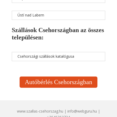
Ústí nad Labem
Szállások Csehországban az összes
településen:
Csehországi szállások katalógusa
Autóbérlés Csehországban
www.szallas-csehorszag.hu | info@webguru.hu |