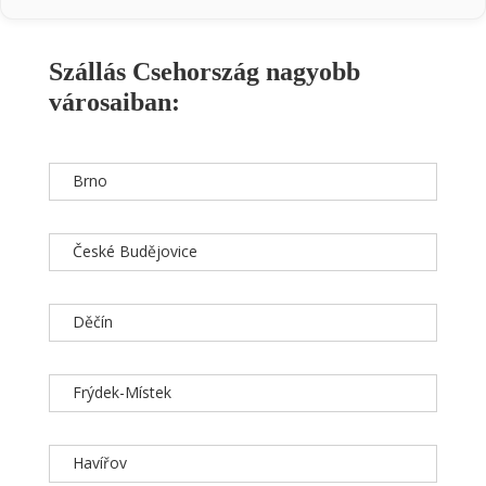
Szállás Csehország nagyobb
városaiban:
Brno
České Budějovice
Děčín
Frýdek-Místek
Havířov