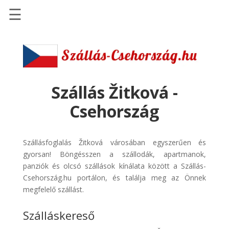
☰
Főoldal
Szállások
-
Szállásinfo.eu
Szállás Žitková -
Repülőjegy
Csehország
pénzvisszatérítéssel
Autóbérlés
Szállásfoglalás Žitková városában egyszerűen és
-
gyorsan! Böngésszen a szállodák, apartmanok,
Discover
panziók és olcsó szállások kínálata között a Szállás-
Cars
Csehország.hu portálon, és találja meg az Önnek
Transzfer
megfelelő szállást.
-
Szálláskereső
Kiwi
Taxi