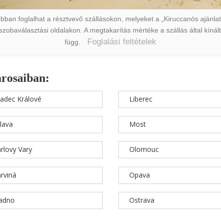
ban foglalhat a résztvevő szállásokon, melyeket a „Kiruccanós ajánlat” 
a szobaválasztási oldalakon. A megtakarítás mértéke a szállás által kín
Foglalási feltételek
függ.
árosaiban:
adec Králové
Liberec
hlava
Most
rlovy Vary
Olomouc
rviná
Opava
ladno
Ostrava