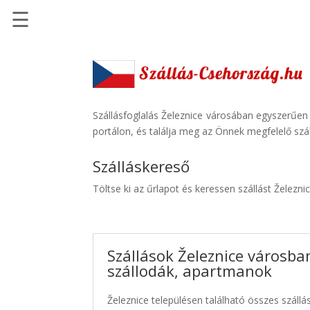
☰
Főoldal
Szállások
-
Szállásinfo.eu
Szállásfoglalás Železnice városában egyszerűen
portálon, és találja meg az Önnek megfelelő szál
Repülőjegy
pénzvisszatérítéssel
Szálláskereső
Autóbérlés
Töltse ki az űrlapot és keressen szállást Železni
-
Discover
Cars
Szállások Železnice városban
Transzfer
szállodák, apartmanok
-
Kiwi
Železnice településen található összes szállás
Taxi