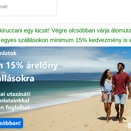
mát!
 kiruccani egy kicsit! Végre olcsóbban várja álomut
: egyes szállásokon minimum 15% kedvezmény is e