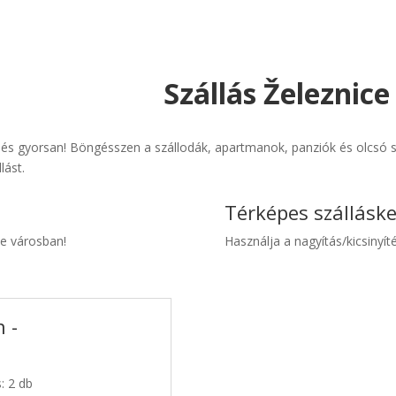
Szállás Železnice
 és gyorsan! Böngésszen a szállodák, apartmanok, panziók és olcsó sz
lást.
Térképes szállásk
ce városban!
Használja a nagyítás/kicsinyíté
 -
: 2 db