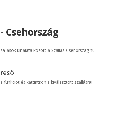
 - Csehország
állások kínálata között a Szállás-Csehország.hu
ereső
s funkciót és kattintson a kiválasztott szállásra!