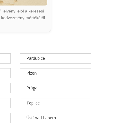
jelvény jelöl a keresési
ált kedvezmény mértékétől
Pardubice
Plzeň
Prága
Teplice
Ústí nad Labem