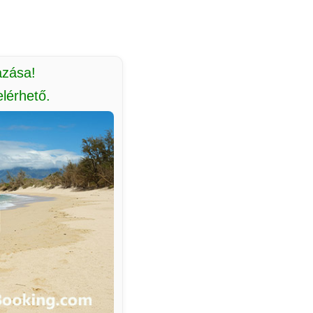
azása!
lérhető.