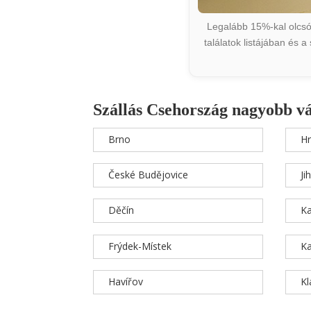
Legalább 15%-kal olcsób
találatok listájában és 
Szállás Csehország nagyobb v
Brno
Hr
České Budějovice
Ji
Děčín
Ka
Frýdek-Místek
Ka
Havířov
K