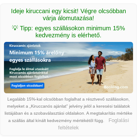
Ideje kiruccani egy kicsit! Végre olcsóbban
várja álomutazása!
💡 Tipp: egyes szállásokon minimum 15%
kedvezmény is elérhető.
Legalább 15%-kal olcsóbban foglalhat a résztvevő szállásokon,
melyeket a „Kiruccanós ajánlat” jelvény jelöl a keresési találatok
listájában és a szobaválasztási oldalakon. A megtakarítás mértéke
Foglalási
a szállás által kínált kedvezmény mértékétől függ.
feltételek