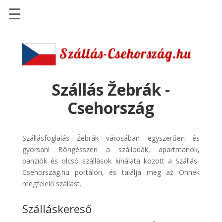
☰
Főoldal
Szállások
-
Szállásinfo.eu
Szállás Žebrák -
Repülőjegy
Csehország
pénzvisszatérítéssel
Autóbérlés
Szállásfoglalás Žebrák városában egyszerűen és
-
gyorsan! Böngésszen a szállodák, apartmanok,
Discover
panziók és olcsó szállások kínálata között a Szállás-
Cars
Csehország.hu portálon, és találja meg az Önnek
Transzfer
megfelelő szállást.
-
Szálláskereső
Kiwi
Taxi