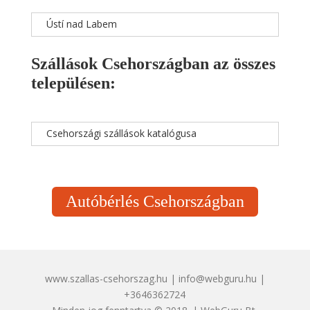
Ústí nad Labem
Szállások Csehországban az összes
településen:
Csehországi szállások katalógusa
Autóbérlés Csehországban
www.szallas-csehorszag.hu | info@webguru.hu |
+3646362724