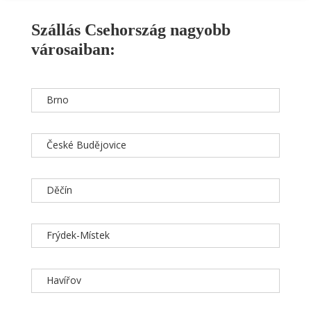
Szállás Csehország nagyobb
városaiban:
Brno
České Budějovice
Děčín
Frýdek-Místek
Havířov