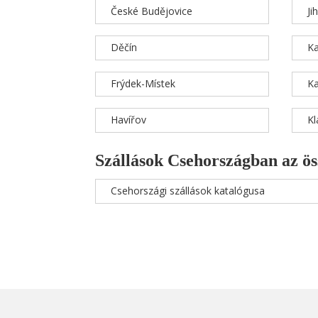
České Budějovice
Ji
Děčín
Ka
Frýdek-Místek
Ka
Havířov
K
Szállások Csehországban az ös
Csehországi szállások katalógusa