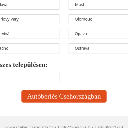
hlava
Most
rlovy Vary
Olomouc
rviná
Opava
ladno
Ostrava
szes településen:
Autóbérlés Csehországban
www.szallas-csehorszag.hu | info@webguru.hu | +3646362724