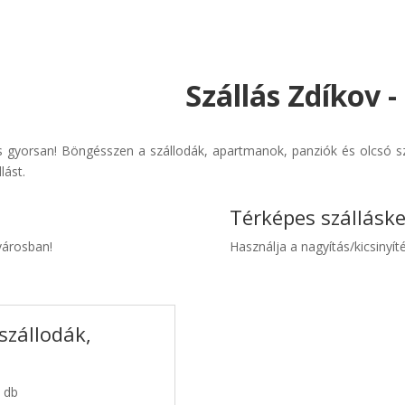
Szállás Zdíkov 
 gyorsan! Böngésszen a szállodák, apartmanok, panziók és olcsó sz
lást.
Térképes szállásk
 városban!
Használja a nagyítás/kicsinyíté
szállodák,
7 db