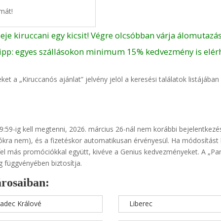
mát!
deje kiruccani egy kicsit! Végre olcsóbban várja álomutazás
ipp: egyes szállásokon minimum 15% kedvezmény is elér
t a „Kiruccanós ajánlat” jelvény jelöl a keresési találatok listájába
 9:59-ig kell megtenni, 2026. március 26-nál nem korábbi bejelentkezé
kra nem), és a fizetéskor automatikusan érvényesül. Ha módosítást ha
fel más promóciókkal együtt, kivéve a Genius kedvezményeket. A „Par
g függvényében biztosítja.
árosaiban:
adec Králové
Liberec