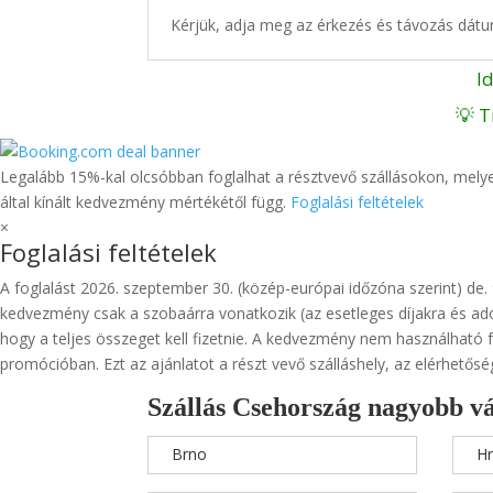
Kérjük, adja meg az érkezés és távozás dátu
I
💡 T
Legalább 15%-kal olcsóbban foglalhat a résztvevő szállásokon, melyeke
által kínált kedvezmény mértékétől függ.
Foglalási feltételek
×
Foglalási feltételek
A foglalást 2026. szeptember 30. (közép-európai időzóna szerint) de.
kedvezmény csak a szobaárra vonatkozik (az esetleges díjakra és adó
hogy a teljes összeget kell fizetnie. A kedvezmény nem használható 
promócióban. Ezt az ajánlatot a részt vevő szálláshely, az elérhetősé
Szállás Csehország nagyobb v
Brno
Hr