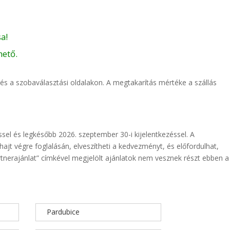
a!
hető.
n és a szobaválasztási oldalakon. A megtakarítás mértéke a szállás
ssel és legkésőbb 2026. szeptember 30-i kijelentkezéssel. A
jt végre foglalásán, elveszítheti a kedvezményt, és előfordulhat,
tnerajánlat” címkével megjelölt ajánlatok nem vesznek részt ebben a
Pardubice