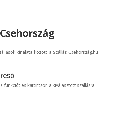
- Csehország
állások kínálata között a Szállás-Csehország.hu
ereső
s funkciót és kattintson a kiválasztott szállásra!