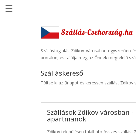
☰
Főoldal
Szállások
-
Szállásinfo.eu
Szállásfoglalás Zdíkov városában egyszerűen és
portálon, és találja meg az Önnek megfelelő szál
Repülőjegy
pénzvisszatérítéssel
Szálláskereső
Autóbérlés
Töltse ki az űrlapot és keressen szállást Zdíkov
-
Discover
Cars
Szállások Zdíkov városban - 
Transzfer
apartmanok
-
Kiwi
Zdíkov településen található összes szállás: 
Taxi