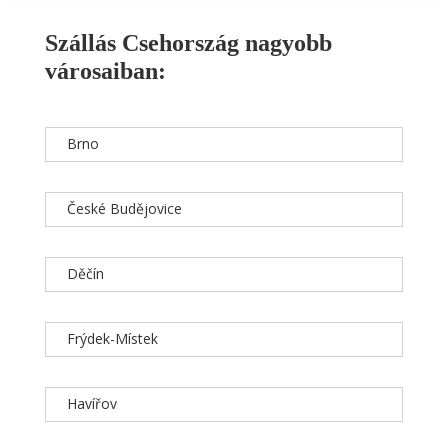
Szállás Csehország nagyobb
városaiban:
Brno
České Budějovice
Děčín
Frýdek-Místek
Havířov