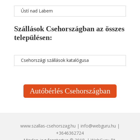
Ústí nad Labem
Szállások Csehországban az összes
településen:
Csehországi szállások katalógusa
Autóbérlés Csehországban
www.szallas-csehorszag.hu | info@webguru.hu |
+3646362724