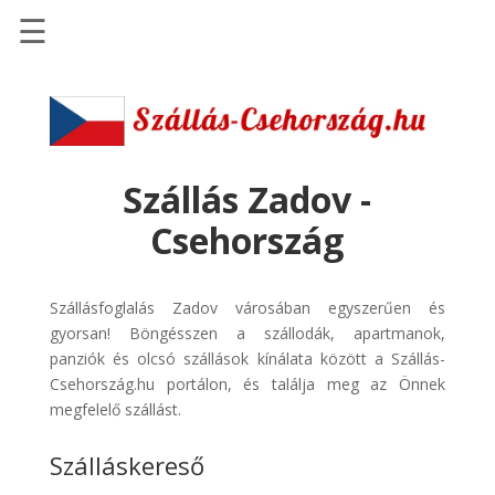
☰
Főoldal
Szállások
-
Szállásinfo.eu
Szállás Zadov -
Repülőjegy
Csehország
pénzvisszatérítéssel
Autóbérlés
Szállásfoglalás Zadov városában egyszerűen és
-
gyorsan! Böngésszen a szállodák, apartmanok,
Discover
panziók és olcsó szállások kínálata között a Szállás-
Cars
Csehország.hu portálon, és találja meg az Önnek
Transzfer
megfelelő szállást.
-
Szálláskereső
Kiwi
Taxi