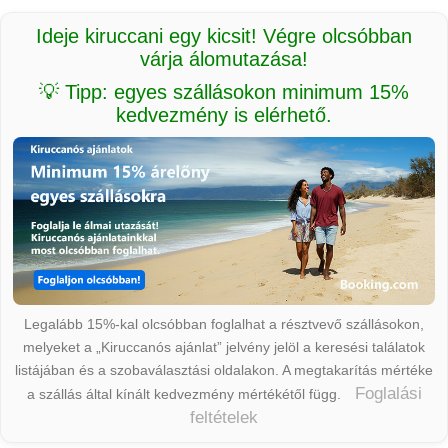
Ideje kiruccani egy kicsit! Végre olcsóbban
várja álomutazása!
💡 Tipp: egyes szállásokon minimum 15%
kedvezmény is elérhető.
Legalább 15%-kal olcsóbban foglalhat a résztvevő szállásokon,
melyeket a „Kiruccanós ajánlat” jelvény jelöl a keresési találatok
listájában és a szobaválasztási oldalakon. A megtakarítás mértéke
Foglalási
a szállás által kínált kedvezmény mértékétől függ.
feltételek