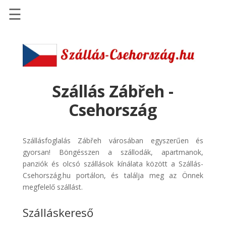
☰
Főoldal
Szállások
-
Szállásinfo.eu
Szállás Zábřeh -
Repülőjegy
Csehország
pénzvisszatérítéssel
Autóbérlés
Szállásfoglalás Zábřeh városában egyszerűen és
-
gyorsan! Böngésszen a szállodák, apartmanok,
Discover
panziók és olcsó szállások kínálata között a Szállás-
Cars
Csehország.hu portálon, és találja meg az Önnek
Transzfer
megfelelő szállást.
-
Szálláskereső
Kiwi
Taxi