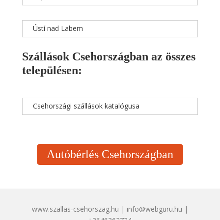
Ústí nad Labem
Szállások Csehországban az összes
településen:
Csehországi szállások katalógusa
Autóbérlés Csehországban
www.szallas-csehorszag.hu | info@webguru.hu |