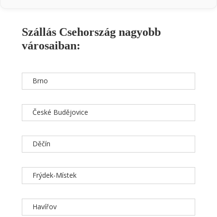
Szállás Csehország nagyobb
városaiban:
Brno
České Budějovice
Děčín
Frýdek-Místek
Havířov