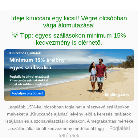
Ideje kiruccani egy kicsit! Végre olcsóbban
várja álomutazása!
💡 Tipp: egyes szállásokon minimum 15%
kedvezmény is elérhető.
Legalább 15%-kal olcsóbban foglalhat a résztvevő szállásokon,
melyeket a „Kiruccanós ajánlat” jelvény jelöl a keresési találatok
listájában és a szobaválasztási oldalakon. A megtakarítás mértéke
Foglalási
a szállás által kínált kedvezmény mértékétől függ.
feltételek