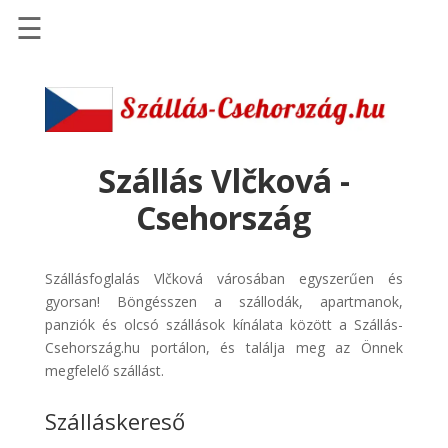
☰
Főoldal
Szállások
-
Szállásinfo.eu
Szállás Vlčková -
Repülőjegy
Csehország
pénzvisszatérítéssel
Autóbérlés
Szállásfoglalás Vlčková városában egyszerűen és
-
gyorsan! Böngésszen a szállodák, apartmanok,
Discover
panziók és olcsó szállások kínálata között a Szállás-
Cars
Csehország.hu portálon, és találja meg az Önnek
Transzfer
megfelelő szállást.
-
Szálláskereső
Kiwi
Taxi