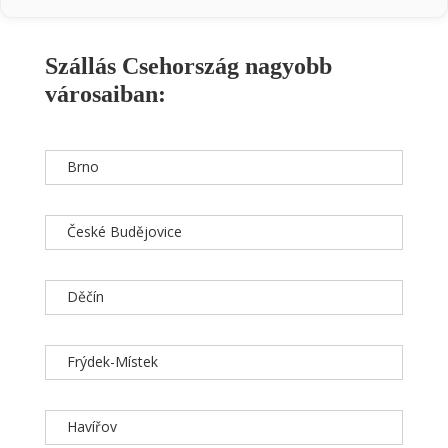
Szállás Csehország nagyobb
városaiban:
Brno
České Budějovice
Děčín
Frýdek-Místek
Havířov