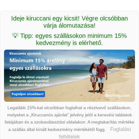
Ideje kiruccani egy kicsit! Végre olcsóbban
várja álomutazása!
💡 Tipp: egyes szállásokon minimum 15%
kedvezmény is elérhető.
Legalább 15%-kal olcsóbban foglalhat a résztvevő szállásokon,
melyeket a „Kiruccanós ajánlat” jelvény jelöl a keresési találatok
listájában és a szobaválasztási oldalakon. A megtakarítás mértéke
Foglalási
a szállás által kínált kedvezmény mértékétől függ.
feltételek