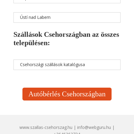
Ústí nad Labem
Szállások Csehországban az összes
településen:
Csehországi szállások katalógusa
Autóbérlés Csehországban
www.szallas-csehorszag.hu | info@webguru.hu |