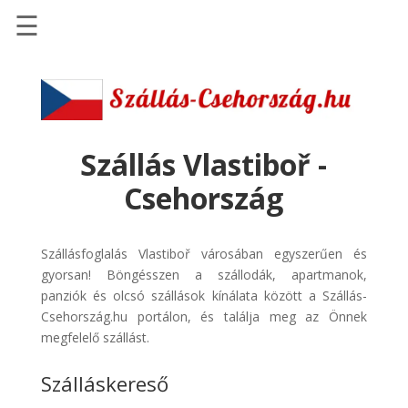
☰
Főoldal
Szállások
-
Szállásinfo.eu
Szállás Vlastiboř -
Repülőjegy
Csehország
pénzvisszatérítéssel
Autóbérlés
Szállásfoglalás Vlastiboř városában egyszerűen és
-
gyorsan! Böngésszen a szállodák, apartmanok,
Discover
panziók és olcsó szállások kínálata között a Szállás-
Cars
Csehország.hu portálon, és találja meg az Önnek
Transzfer
megfelelő szállást.
-
Szálláskereső
Kiwi
Taxi