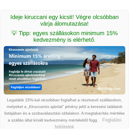
Ideje kiruccani egy kicsit! Végre olcsóbban
várja álomutazása!
💡 Tipp: egyes szállásokon minimum 15%
kedvezmény is elérhető.
Legalább 15%-kal olcsóbban foglalhat a résztvevő szállásokon,
melyeket a „Kiruccanós ajánlat” jelvény jelöl a keresési találatok
listájában és a szobaválasztási oldalakon. A megtakarítás mértéke
Foglalási
a szállás által kínált kedvezmény mértékétől függ.
feltételek