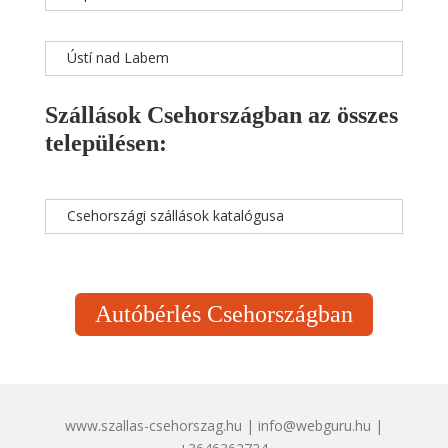
Ústí nad Labem
Szállások Csehországban az összes
településen:
Csehországi szállások katalógusa
Autóbérlés Csehországban
www.szallas-csehorszag.hu | info@webguru.hu |