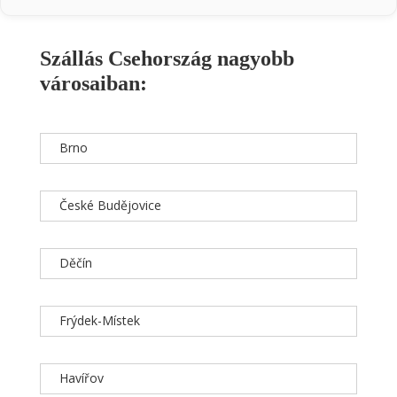
Szállás Csehország nagyobb
városaiban:
Brno
České Budějovice
Děčín
Frýdek-Místek
Havířov