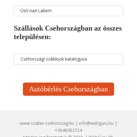
Ústí nad Labem
Szállások Csehországban az összes
településen:
Csehországi szállások katalógusa
Autóbérlés Csehországban
www.szallas-csehorszag.hu | info@webguru.hu |
+3646362724