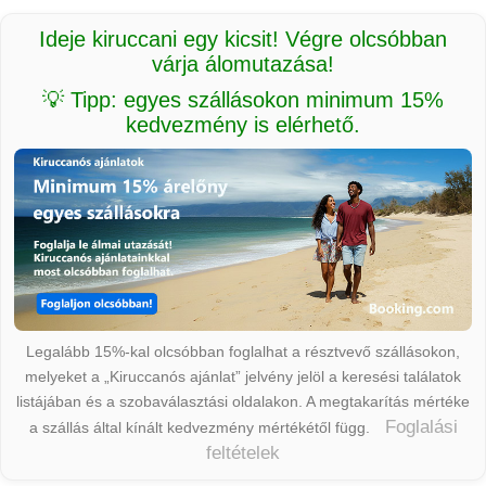
Ideje kiruccani egy kicsit! Végre olcsóbban
várja álomutazása!
💡 Tipp: egyes szállásokon minimum 15%
kedvezmény is elérhető.
Legalább 15%-kal olcsóbban foglalhat a résztvevő szállásokon,
melyeket a „Kiruccanós ajánlat” jelvény jelöl a keresési találatok
listájában és a szobaválasztási oldalakon. A megtakarítás mértéke
Foglalási
a szállás által kínált kedvezmény mértékétől függ.
feltételek