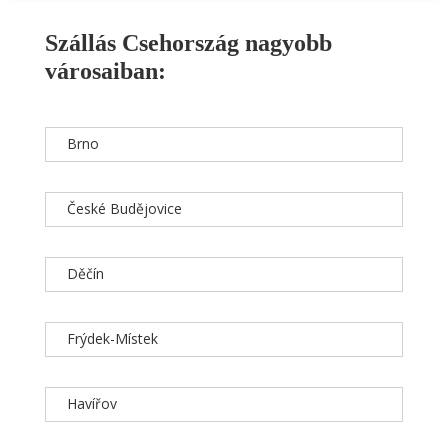
Szállás Csehország nagyobb
városaiban:
Brno
České Budějovice
Děčín
Frýdek-Místek
Havířov