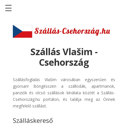
☰
Főoldal
Szállások
-
Szállásinfo.eu
Szállás Vlašim -
Repülőjegy
Csehország
pénzvisszatérítéssel
Autóbérlés
Szállásfoglalás Vlašim városában egyszerűen és
-
gyorsan! Böngésszen a szállodák, apartmanok,
Discover
panziók és olcsó szállások kínálata között a Szállás-
Cars
Csehország.hu portálon, és találja meg az Önnek
Transzfer
megfelelő szállást.
-
Szálláskereső
Kiwi
Taxi