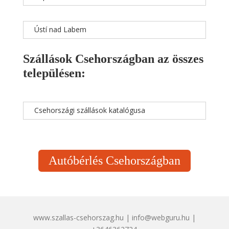
Ústí nad Labem
Szállások Csehországban az összes
településen:
Csehországi szállások katalógusa
Autóbérlés Csehországban
www.szallas-csehorszag.hu | info@webguru.hu |