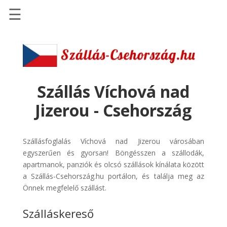
☰
Főoldal
Szállások
-
Szállásinfo.eu
Szállás Víchová nad
Repülőjegy
Jizerou - Csehország
pénzvisszatérítéssel
Autóbérlés
Szállásfoglalás Víchová nad Jizerou városában
-
egyszerűen és gyorsan! Böngésszen a szállodák,
Discover
apartmanok, panziók és olcsó szállások kínálata között
Cars
a Szállás-Csehország.hu portálon, és találja meg az
Transzfer
Önnek megfelelő szállást.
-
Szálláskereső
Kiwi
Taxi