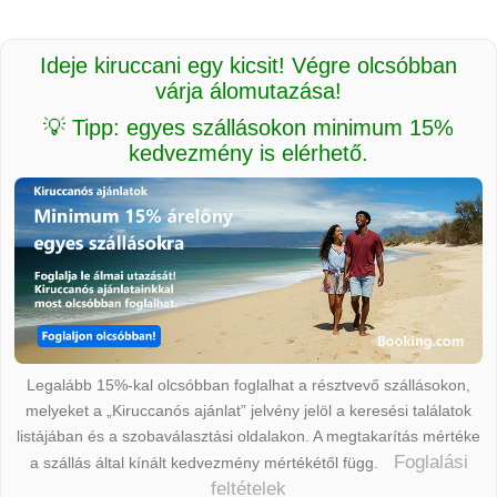
Ideje kiruccani egy kicsit! Végre olcsóbban
várja álomutazása!
💡 Tipp: egyes szállásokon minimum 15%
kedvezmény is elérhető.
Legalább 15%-kal olcsóbban foglalhat a résztvevő szállásokon,
melyeket a „Kiruccanós ajánlat” jelvény jelöl a keresési találatok
listájában és a szobaválasztási oldalakon. A megtakarítás mértéke
Foglalási
a szállás által kínált kedvezmény mértékétől függ.
feltételek