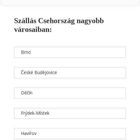
Szállás Csehország nagyobb
városaiban:
Brno
České Budějovice
Děčín
Frýdek-Místek
Havířov