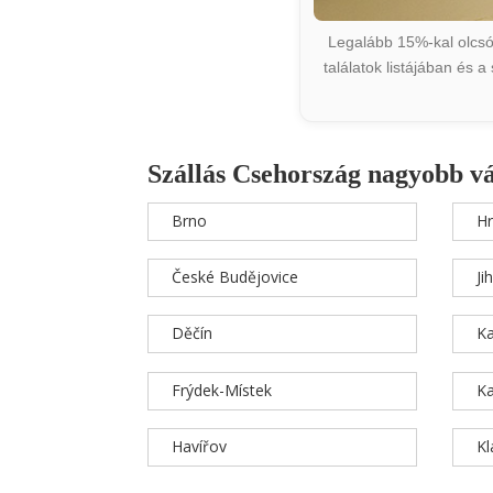
Legalább 15%-kal olcsób
találatok listájában és 
Szállás Csehország nagyobb v
Brno
Hr
České Budějovice
Ji
Děčín
Ka
Frýdek-Místek
Ka
Havířov
K