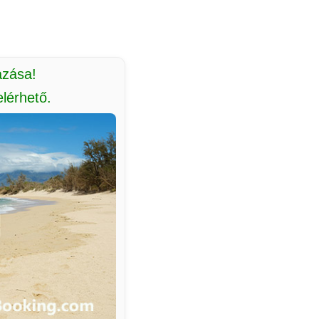
azása!
lérhető.