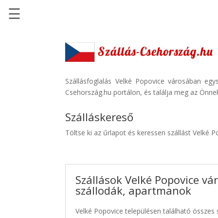
☰
Főoldal
Szállások
-
Szállásinfo.eu
Szállásfoglalás Velké Popovice városában egy
Csehország.hu portálon, és találja meg az Önnek
Repülőjegy
pénzvisszatérítéssel
Szálláskereső
Autóbérlés
Töltse ki az űrlapot és keressen szállást Velké 
-
Discover
Cars
Szállások Velké Popovice vá
Transzfer
szállodák, apartmanok
-
Kiwi
Velké Popovice településen található összes s
Taxi