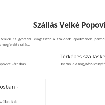
Szállás Velké Popov
szerűen és gyorsan! Böngésszen a szállodák, apartmanok, panziók 
 megfelelő szállást.
Térképes szállásk
Popovice városban!
Használja a nagyítás/kicsinyíté
rosban -
zállás: 3 db