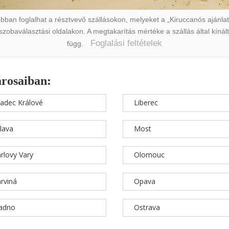
ban foglalhat a résztvevő szállásokon, melyeket a „Kiruccanós ajánlat” 
a szobaválasztási oldalakon. A megtakarítás mértéke a szállás által kín
Foglalási feltételek
függ.
árosaiban:
adec Králové
Liberec
hlava
Most
rlovy Vary
Olomouc
rviná
Opava
ladno
Ostrava