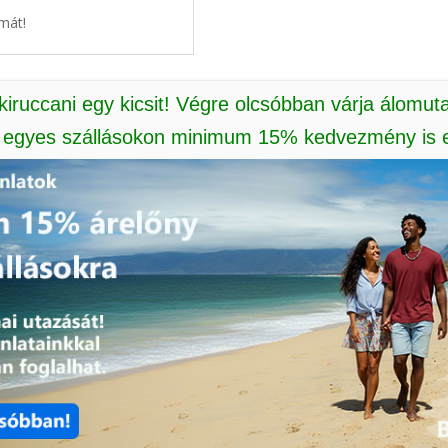
mát!
 kiruccani egy kicsit! Végre olcsóbban várja álomut
: egyes szállásokon minimum 15% kedvezmény is e