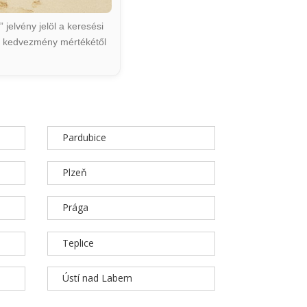
jelvény jelöl a keresési
ált kedvezmény mértékétől
Pardubice
Plzeň
Prága
Teplice
Ústí nad Labem