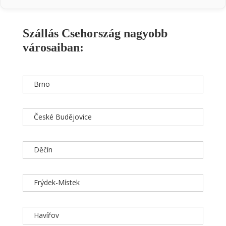
Szállás Csehország nagyobb
városaiban:
Brno
České Budějovice
Děčín
Frýdek-Místek
Havířov