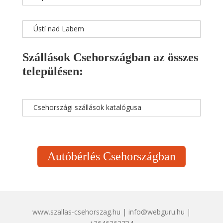
Ústí nad Labem
Szállások Csehországban az összes
településen:
Csehországi szállások katalógusa
Autóbérlés Csehországban
www.szallas-csehorszag.hu | info@webguru.hu |