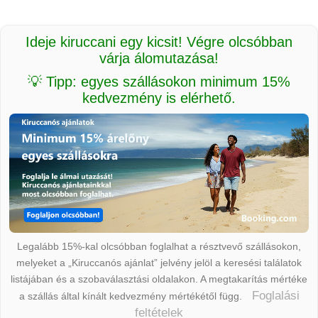
Ideje kiruccani egy kicsit! Végre olcsóbban
várja álomutazása!
💡 Tipp: egyes szállásokon minimum 15%
kedvezmény is elérhető.
Legalább 15%-kal olcsóbban foglalhat a résztvevő szállásokon,
melyeket a „Kiruccanós ajánlat” jelvény jelöl a keresési találatok
listájában és a szobaválasztási oldalakon. A megtakarítás mértéke
Foglalási
a szállás által kínált kedvezmény mértékétől függ.
feltételek