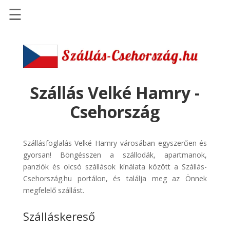
☰
Főoldal
Szállások
-
Szállásinfo.eu
Szállás Velké Hamry -
Repülőjegy
Csehország
pénzvisszatérítéssel
Autóbérlés
Szállásfoglalás Velké Hamry városában egyszerűen és
-
gyorsan! Böngésszen a szállodák, apartmanok,
Discover
panziók és olcsó szállások kínálata között a Szállás-
Cars
Csehország.hu portálon, és találja meg az Önnek
Transzfer
megfelelő szállást.
-
Szálláskereső
Kiwi
Taxi