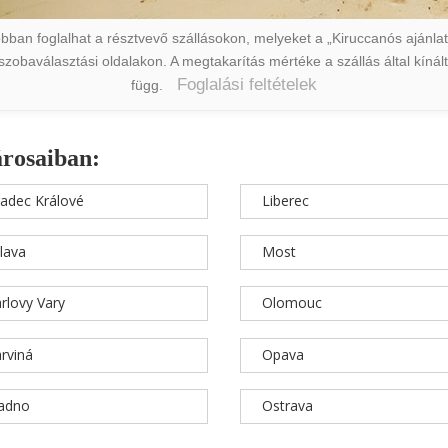
ban foglalhat a résztvevő szállásokon, melyeket a „Kiruccanós ajánlat” 
a szobaválasztási oldalakon. A megtakarítás mértéke a szállás által kín
Foglalási feltételek
függ.
árosaiban:
adec Králové
Liberec
hlava
Most
rlovy Vary
Olomouc
rviná
Opava
ladno
Ostrava