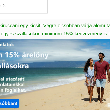
mát!
 kiruccani egy kicsit! Végre olcsóbban várja álomut
: egyes szállásokon minimum 15% kedvezmény is e