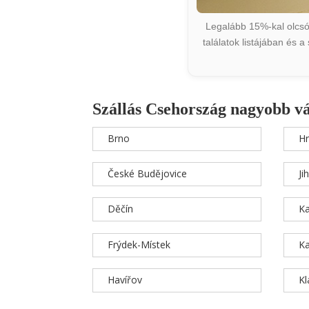
Legalább 15%-kal olcsób
találatok listájában és 
Szállás Csehország nagyobb v
Brno
Hr
České Budějovice
Ji
Děčín
Ka
Frýdek-Místek
Ka
Havířov
K