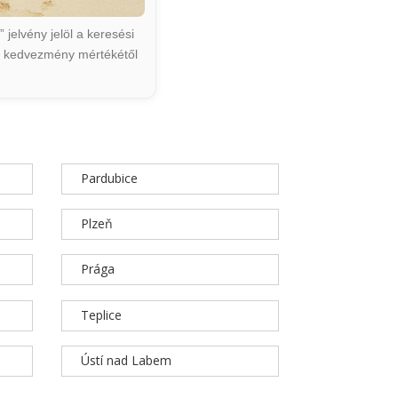
jelvény jelöl a keresési
ált kedvezmény mértékétől
Pardubice
Plzeň
Prága
Teplice
Ústí nad Labem