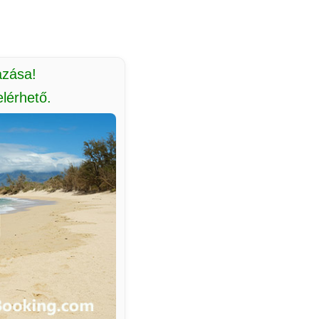
azása!
lérhető.