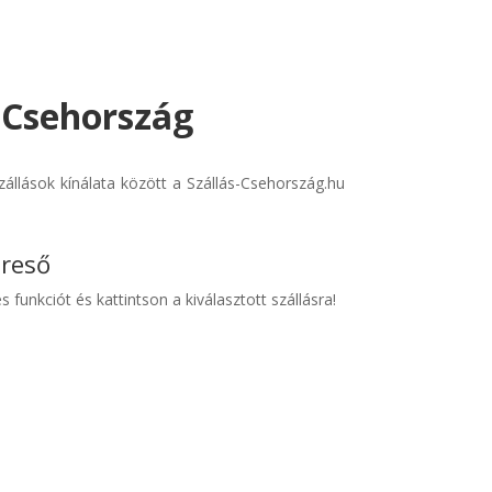
- Csehország
állások kínálata között a Szállás-Csehország.hu
ereső
s funkciót és kattintson a kiválasztott szállásra!