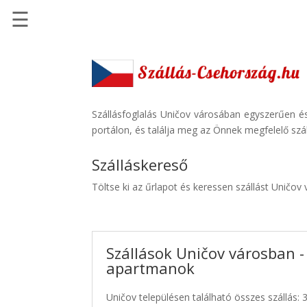
☰
Főoldal
Szállások
-
Szállásinfo.eu
Szállásfoglalás Uničov városában egyszerűen és
portálon, és találja meg az Önnek megfelelő szál
Repülőjegy
pénzvisszatérítéssel
Szálláskereső
Autóbérlés
Töltse ki az űrlapot és keressen szállást Uničov
-
Discover
Cars
Szállások Uničov városban -
Transzfer
apartmanok
-
Kiwi
Uničov településen található összes szállás: 
Taxi