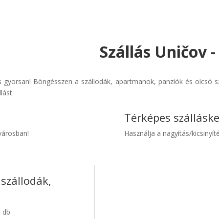
Szállás Uničov 
 gyorsan! Böngésszen a szállodák, apartmanok, panziók és olcsó sz
lást.
Térképes szállásk
 városban!
Használja a nagyítás/kicsinyíté
 szállodák,
3 db