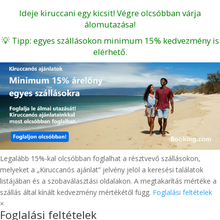
Ideje kiruccani egy kicsit! Végre olcsóbban várja
álomutazása!
💡 Tipp: egyes szállásokon minimum 15% kedvezmény is
elérhető.
Legalább 15%-kal olcsóbban foglalhat a résztvevő szállásokon,
melyeket a „Kiruccanós ajánlat” jelvény jelöl a keresési találatok
listájában és a szobaválasztási oldalakon. A megtakarítás mértéke a
szállás által kínált kedvezmény mértékétől függ.
Foglalási feltételek
×
Foglalási feltételek