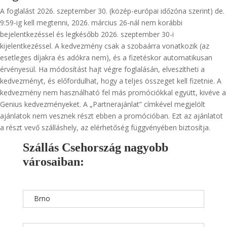
A foglalást 2026. szeptember 30. (közép-európai időzóna szerint) de.
9:59-ig kell megtenni, 2026. március 26-nál nem korábbi
bejelentkezéssel és legkésőbb 2026. szeptember 30-i
kijelentkezéssel. A kedvezmény csak a szobaárra vonatkozik (az
esetleges díjakra és adókra nem), és a fizetéskor automatikusan
érvényesül. Ha módosítást hajt végre foglalásán, elveszítheti a
kedvezményt, és előfordulhat, hogy a teljes összeget kell fizetnie. A
kedvezmény nem használható fel más promóciókkal együtt, kivéve a
Genius kedvezményeket. A „Partnerajánlat” címkével megjelölt
ajánlatok nem vesznek részt ebben a promócióban. Ezt az ajánlatot
a részt vevő szálláshely, az elérhetőség függvényében biztosítja.
Szállás Csehország nagyobb
városaiban:
Brno