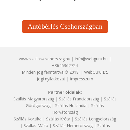
Autóbérlés Csehországban
www.szallas-csehorszag.hu | info@webguru.hu |
+3646362724
Minden jog fenntartva © 2018. | WebGuru Bt.
Jogi nyilatkozat
|
Impresszum
Partner oldalak:
Szállás Magyarország
|
Szállás Franciaország
|
Szállás
Görögország
|
Szállás Hollandia
|
Szállás
Horvátország
Szállás Korzika
|
Szállás Kréta
|
Szállás Lengyelország
|
Szállás Málta
|
Szállás Németország
|
Szállás