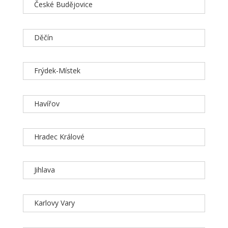
České Budějovice
Děčín
Frýdek-Místek
Havířov
Hradec Králové
Jihlava
Karlovy Vary