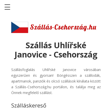
☰
Főoldal
Szállások
-
Szállásinfo.eu
Szállás Uhlířské
Repülőjegy
Janovice - Csehország
pénzvisszatérítéssel
Autóbérlés
Szállásfoglalás Uhlířské Janovice városában
-
egyszerűen és gyorsan! Böngésszen a szállodák,
Discover
apartmanok, panziók és olcsó szállások kínálata között
Cars
a Szállás-Csehország.hu portálon, és találja meg az
Transzfer
Önnek megfelelő szállást.
-
Szálláskereső
Kiwi
Taxi