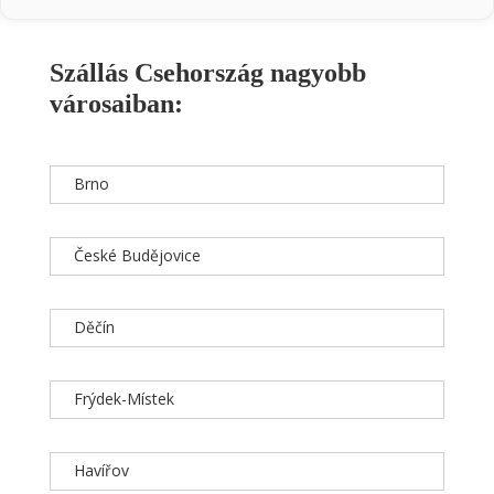
Szállás Csehország nagyobb
városaiban:
Brno
České Budějovice
Děčín
Frýdek-Místek
Havířov