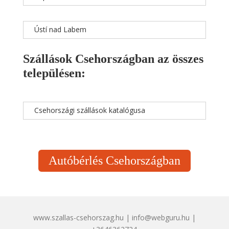
Ústí nad Labem
Szállások Csehországban az összes
településen:
Csehországi szállások katalógusa
Autóbérlés Csehországban
www.szallas-csehorszag.hu | info@webguru.hu |