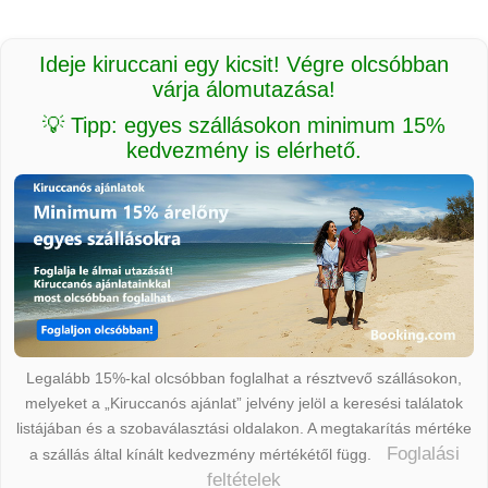
Ideje kiruccani egy kicsit! Végre olcsóbban
várja álomutazása!
💡 Tipp: egyes szállásokon minimum 15%
kedvezmény is elérhető.
Legalább 15%-kal olcsóbban foglalhat a résztvevő szállásokon,
melyeket a „Kiruccanós ajánlat” jelvény jelöl a keresési találatok
listájában és a szobaválasztási oldalakon. A megtakarítás mértéke
Foglalási
a szállás által kínált kedvezmény mértékétől függ.
feltételek