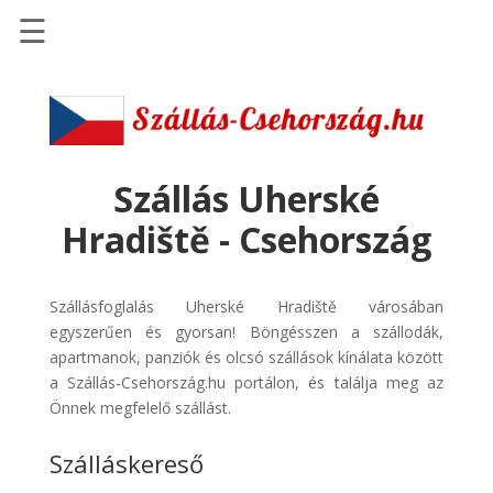
☰
Főoldal
Szállások
-
Szállásinfo.eu
Szállás Uherské
Repülőjegy
Hradiště - Csehország
pénzvisszatérítéssel
Autóbérlés
Szállásfoglalás Uherské Hradiště városában
-
egyszerűen és gyorsan! Böngésszen a szállodák,
Discover
apartmanok, panziók és olcsó szállások kínálata között
Cars
a Szállás-Csehország.hu portálon, és találja meg az
Transzfer
Önnek megfelelő szállást.
-
Szálláskereső
Kiwi
Taxi