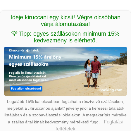
Ideje kiruccani egy kicsit! Végre olcsóbban
várja álomutazása!
💡 Tipp: egyes szállásokon minimum 15%
kedvezmény is elérhető.
Legalább 15%-kal olcsóbban foglalhat a résztvevő szállásokon,
melyeket a „Kiruccanós ajánlat” jelvény jelöl a keresési találatok
listájában és a szobaválasztási oldalakon. A megtakarítás mértéke
Foglalási
a szállás által kínált kedvezmény mértékétől függ.
feltételek