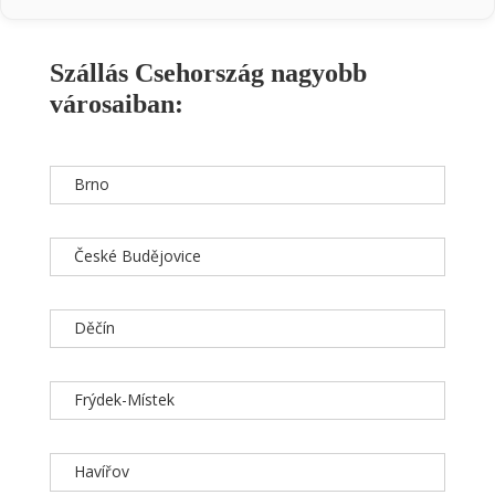
Szállás Csehország nagyobb
városaiban:
Brno
České Budějovice
Děčín
Frýdek-Místek
Havířov