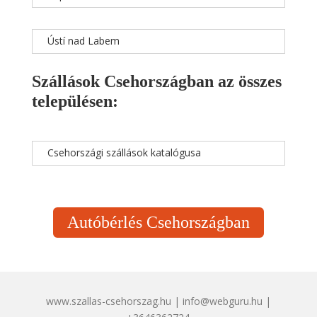
Ústí nad Labem
Szállások Csehországban az összes
településen:
Csehországi szállások katalógusa
Autóbérlés Csehországban
www.szallas-csehorszag.hu | info@webguru.hu |