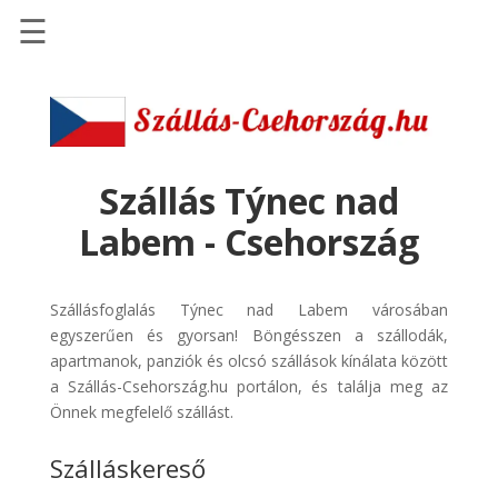
☰
Főoldal
Szállások
-
Szállásinfo.eu
Szállás Týnec nad
Repülőjegy
Labem - Csehország
pénzvisszatérítéssel
Autóbérlés
Szállásfoglalás Týnec nad Labem városában
-
egyszerűen és gyorsan! Böngésszen a szállodák,
Discover
apartmanok, panziók és olcsó szállások kínálata között
Cars
a Szállás-Csehország.hu portálon, és találja meg az
Transzfer
Önnek megfelelő szállást.
-
Szálláskereső
Kiwi
Taxi