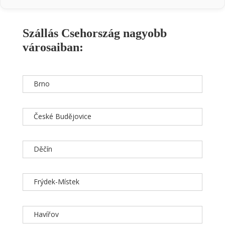
Szállás Csehország nagyobb
városaiban:
Brno
České Budějovice
Děčín
Frýdek-Místek
Havířov