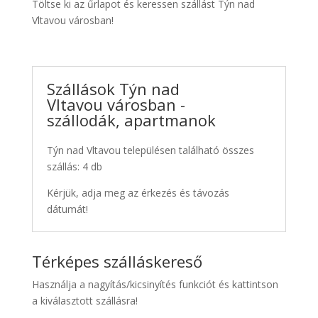
Töltse ki az űrlapot és keressen szállást Týn nad
Vltavou városban!
Szállások Týn nad
Vltavou városban -
szállodák, apartmanok
Týn nad Vltavou településen található összes
szállás: 4 db
Kérjük, adja meg az érkezés és távozás
dátumát!
Térképes szálláskereső
Használja a nagyítás/kicsinyítés funkciót és kattintson
a kiválasztott szállásra!