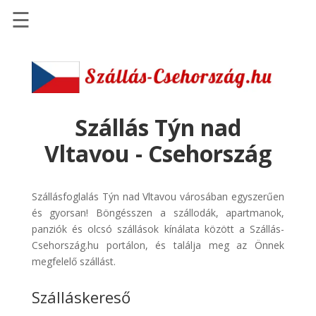
☰
Főoldal
Szállások
-
Szállásinfo.eu
Szállás Týn nad
Repülőjegy
Vltavou - Csehország
pénzvisszatérítéssel
Autóbérlés
Szállásfoglalás Týn nad Vltavou városában egyszerűen
-
és gyorsan! Böngésszen a szállodák, apartmanok,
Discover
panziók és olcsó szállások kínálata között a Szállás-
Cars
Csehország.hu portálon, és találja meg az Önnek
Transzfer
megfelelő szállást.
-
Szálláskereső
Kiwi
Taxi