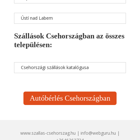
Ústí nad Labem
Szállások Csehországban az összes
településen:
Csehországi szállások katalógusa
Autóbérlés Csehországban
www.szallas-csehorszag.hu | info@webguru.hu |