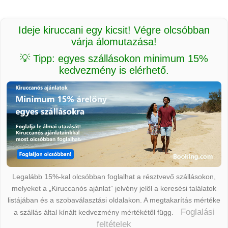
Ideje kiruccani egy kicsit! Végre olcsóbban
várja álomutazása!
💡 Tipp: egyes szállásokon minimum 15%
kedvezmény is elérhető.
Legalább 15%-kal olcsóbban foglalhat a résztvevő szállásokon,
melyeket a „Kiruccanós ajánlat” jelvény jelöl a keresési találatok
listájában és a szobaválasztási oldalakon. A megtakarítás mértéke
Foglalási
a szállás által kínált kedvezmény mértékétől függ.
feltételek